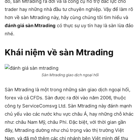
đó, sàn Mtrading ra đời và là công cụ hỗ trợ đắc lực cho
trader hay những nhà đầu tư chuyên nghiệp. Vậy để làm rõ
hơn về sàn Mtrading này, hãy cùng chúng tôi tìm hiểu và
đánh giá sàn Mtrading
có thực sự uy tín hay là sàn lừa đảo
nhé.
Khái niệm về sàn Mtrading
Sàn Mtrading giao dịch ngoại hối
Sàn Mtrading là một trong những sàn giao dịch ngoại hối,
forex và cả CFDs. Sàn được ra đời vào năm 2006, thuộc
công ty ServiceComsvg Ltd. Sàn Mtrading này đánh mạnh
chủ yếu vào các nước khu vực châu Á, hay những chỗ khác
như: châu Nam Mỹ, châu Phi. Đặc biệt, với thời gian gần
đây, Mtrading dường như chú trọng vào thị trường Việt
Nam, và đã mở thêm các chi nhánh bên Việt mình để thu