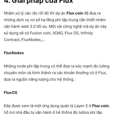
4. Giải pháp của Flux
Nhằm xử lý các rắc rối đó thì dự án
Flux coin
đã đưa ra
những dịch vụ cơ sở hạ tầng phi tập trung cần thiết nhằm
vận hành web 3.0 tối ưu. Một vài công nghệ mà dự án này
sử dụng sẽ có Fusion coin, XDAO, Flux OS, Infinity
Contract, FluxNodes,…
FluxNodes
Những node phi tập trung có thể đưa ra sức mạnh đo lường
chuyên môn và hình thành ra các khoản thưởng có ở Flux,
đưa ra nguồn năng lượng cho hệ thống.
FluxOS
Đây được xem là một ứng dụng quản lý Layer-2 ở
Flux coin
,
hỗ trợ nhà đầu tư vận hành ở hệ thống đo lường phi tập