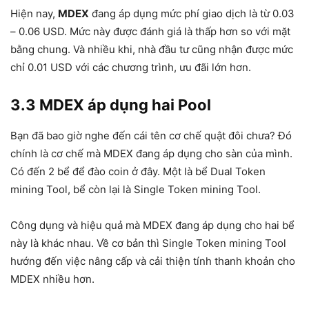
Hiện nay,
MDEX
đang áp dụng mức phí giao dịch là từ 0.03
– 0.06 USD. Mức này được đánh giá là thấp hơn so với mặt
bằng chung. Và nhiều khi, nhà đầu tư cũng nhận được mức
chỉ 0.01 USD với các chương trình, ưu đãi lớn hơn.
3.3 MDEX áp dụng hai Pool
Bạn đã bao giờ nghe đến cái tên cơ chế quật đôi chưa? Đó
chính là cơ chế mà MDEX đang áp dụng cho sàn của mình.
Có đến 2 bể để đào coin ở đây. Một là bể Dual Token
mining Tool, bể còn lại là Single Token mining Tool.
Công dụng và hiệu quả mà MDEX đang áp dụng cho hai bể
này là khác nhau. Về cơ bản thì Single Token mining Tool
hướng đến việc nâng cấp và cải thiện tính thanh khoản cho
MDEX nhiều hơn.