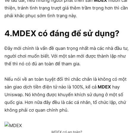
Về lâu dài, nếu những người phát triển sàn
MDEX
muốn cải
thiện, tránh tình trạng trượt giá thêm trầm trọng hơn thì cần
phải khắc phục sớm tình trạng này.
4.MDEX có đáng để sử dụng?
Đây mới chính là vấn đề quan trọng nhất mà các nhà đầu tư,
người chơi muốn biết. Với một sàn mới được thành lập như
thế thì nó có đủ an toàn để tham gia.
Nếu nói về an toàn tuyệt đối thì chắc chắn là không có một
sàn giao dịch tiền điện tử nào là 100%, kể cả
MDEX
hay
Uniswap. Nó không được khuyến khích sử dụng ở một số
quốc gia. Hơn nữa đây đều là các cá nhân, tổ chức lập, chứ
không phải cơ quan chính phủ.
MDEX có an toàn?