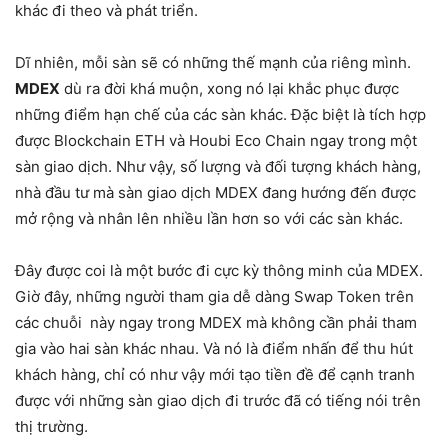
khác đi theo và phát triển.
Dĩ nhiên, mỗi sàn sẽ có những thế mạnh của riêng mình.
MDEX
dù ra đời khá muộn, xong nó lại khắc phục được
những điểm hạn chế của các sàn khác. Đặc biệt là tích hợp
được Blockchain ETH và Houbi Eco Chain ngay trong một
sàn giao dịch. Như vậy, số lượng và đối tượng khách hàng,
nhà đầu tư mà sàn giao dịch MDEX đang hướng đến được
mở rộng và nhân lên nhiều lần hơn so với các sàn khác.
Đây được coi là một bước đi cực kỳ thông minh của MDEX.
Giờ đây, những người tham gia dễ dàng Swap Token trên
các chuỗi này ngay trong MDEX mà không cần phải tham
gia vào hai sàn khác nhau. Và nó là điểm nhấn để thu hút
khách hàng, chỉ có như vậy mới tạo tiền đề để cạnh tranh
được với những sàn giao dịch đi trước đã có tiếng nói trên
thị trường.