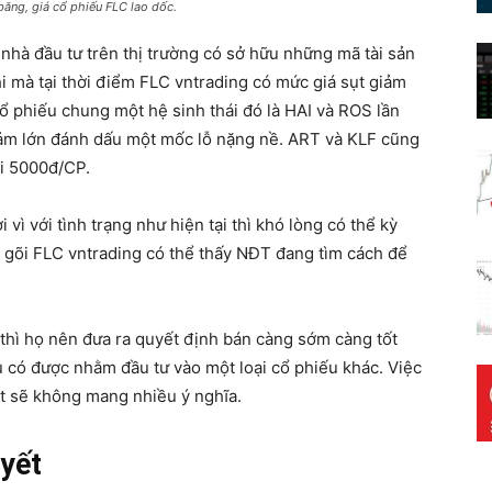
băng, giá cổ phiếu FLC lao dốc.
 nhà đầu tư trên thị trường có sở hữu những mã tài sản
hi mà tại thời điểm FLC vntrading có mức giá sụt giảm
 phiếu chung một hệ sinh thái đó là HAI và ROS lần
giảm lớn đánh dấu một mốc lỗ nặng nề. ART và KLF cũng
ới 5000đ/CP.
 vì với tình trạng như hiện tại thì khó lòng có thể kỳ
 gõi FLC vntrading có thể thấy NĐT đang tìm cách để
thì họ nên đưa ra quyết định bán càng sớm càng tốt
u có được nhằm đầu tư vào một loại cổ phiếu khác. Việc
t sẽ không mang nhiều ý nghĩa.
 yết