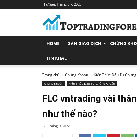
Thứ Sáu, Tháng 8 7, 2026
Toptradingforex.com
–
Trang
Tin
Tức
HOME
SÀN GIAO DỊCH
CHỨNG KH
Đầu
Tư
Tài
TIN KHÁC
Chính
Trang chủ
Chứng Khoán
Kiến Thức Đầu Tư Chứng
Chứng Khoán
Kiến Thức Đầu Tư Chứng Khoán
FLC vntrading vài thá
như thế nào?
21 Tháng 9, 2022