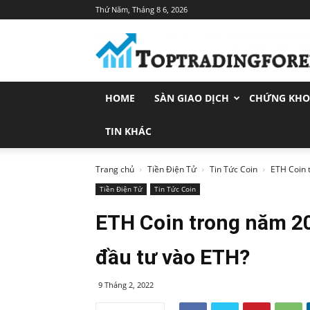
Thứ Năm, Tháng 8 6, 2026
Toptradingforex.com
–
Trang
Tin
Tức
HOME
SÀN GIAO DỊCH
CHỨNG KH
Đầu
Tư
Tài
TIN KHÁC
Chính
Trang chủ
Tiền Điện Tử
Tin Tức Coin
ETH Coin 
Tiền Điện Tử
Tin Tức Coin
ETH Coin trong năm 2
đầu tư vào ETH?
9 Tháng 2, 2022