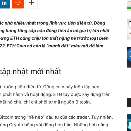
ắc nhớ nhiều nhất trong lĩnh vực tiền điện tử. Đồng
ng bảng tổng sắp các đồng tiền ảo có giá trị lớn nhất
nhưng ETH cũng chịu tổn thất nặng nề trước loạt biến
22, ETH Coin có còn là “mảnh đất” màu mỡ để làm
cập nhật mới nhất
hị trường tiền điện tử. Đồng coin này luôn lập nên
an phát hành và hoạt động. ETH tuy được xây dựng trên
ất nó chịu chi chi phối từ mã nguồn Bitcoin.
tcoin trong “nề nếp” đầu tư của các trader. Tuy nhiên,
trường Crypto bỗng sôi động hơn hẳn. Những tính năng