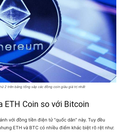
thứ 2 trên bảng tổng sắp các đồng coin giàu giá trị nhất
a ETH Coin so với Bitcoin
sánh với đồng tiền điện tử “quốc dân” này. Tuy đều
nhưng ETH và BTC có nhiều điểm khác biệt rõ rệt như: