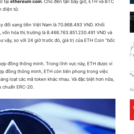
õ tại
ethereum coin
. Cho đến tận bây giờ, ETH và BTC
n điện tử.
uy đổi sang tiền Việt Nam là 70.868.493 VND. Khối
, vốn hóa thị trường là 8.468.763.851.230.491 VND và
 vậy, so với 24 giờ trước đó, giá trị của ETH Coin “bốc
ợp đồng thông minh. Trong lĩnh vực này, ETH được ví
 hợp đồng thông minh, ETH còn tiên phong trong việc
 hàng loạt các mã token khác nhau. Và đặc biệt hơn nữa,
u chuẩn ERC-20.