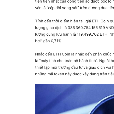
tiên tiến nhất của đồng tiền ảo được bộc lộ r
vẫn là “cặp đôi song sát” trên đường đua tiề
Tính đến thời điểm hiện tại, giá ETH Coin q
lượng giao dịch là 386.360.754.156.619 VND
lượng cung lưu hành là 119.499.702 ETH. Như
hơi” gần 0,71%.
Nhắc đến ETH Coin là nhắc đến phân khúc h
là “máy tính cho toàn bộ hành tinh”. Ngoài
thiết lập môi trường đầu tư và giao dịch với
những mã token này được xây dựng trên tiê