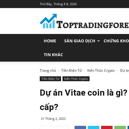
Thứ Bảy, Tháng 8 8, 2026
Toptradingforex.com
–
Trang
Tin
Tức
HOME
SÀN GIAO DỊCH
CHỨNG KH
Đầu
Tư
Tài
TIN KHÁC
Chính
Trang chủ
Tiền Điện Tử
Kiến Thức Crypto
Dự án 
Tiền Điện Tử
Kiến Thức Crypto
Dự án Vitae coin là gì?
cấp?
21 Tháng 2, 2022