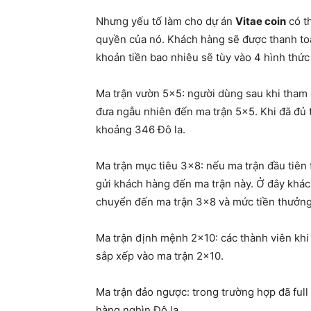
Nhưng yếu tố làm cho dự án
Vitae coin
có t
quyền của nó. Khách hàng sẽ được thanh toá
khoản tiền bao nhiêu sẽ tùy vào 4 hình thứ
Ma trận vườn 5×5: người dùng sau khi tham
đưa ngẫu nhiên đến ma trận 5×5. Khi đã đủ 
khoảng 346 Đô la.
Ma trận mục tiêu 3×8: nếu ma trận đầu tiên f
gửi khách hàng đến ma trận này. Ở đây khác
chuyển đến ma trận 3×8 và mức tiền thưởng
Ma trận định mệnh 2×10: các thành viên khi
sắp xếp vào ma trận 2×10.
Ma trận đảo ngược: trong trường hợp đã full
hàng nghìn Đô la.