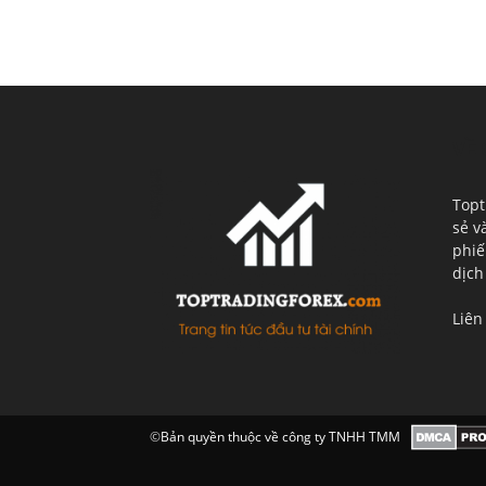
VỀ 
Topt
sẻ v
phiế
dịch
Liên
©
Bản quyền thuộc về công ty TNHH TMM