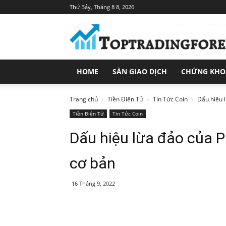
Thứ Bảy, Tháng 8 8, 2026
Toptradingforex.com
–
Trang
Tin
Tức
HOME
SÀN GIAO DỊCH
CHỨNG KH
Đầu
Tư
Tài
Trang chủ
Tiền Điện Tử
Tin Tức Coin
Dấu hiệu l
Chính
Tiền Điện Tử
Tin Tức Coin
Dấu hiệu lừa đảo của P
cơ bản
16 Tháng 9, 2022
Share