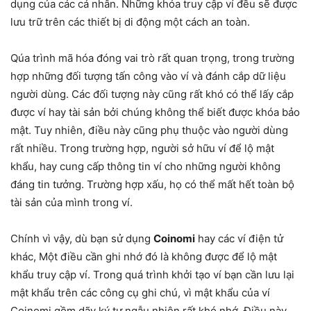
dụng của các cá nhân. Những khóa truy cập ví đều sẽ được
lưu trữ trên các thiết bị di động một cách an toàn.
Qúa trình mã hóa đóng vai trò rất quan trọng, trong trường
hợp những đối tượng tấn công vào ví và đánh cắp dữ liệu
người dùng. Các đối tượng này cũng rất khó có thể lấy cắp
được ví hay tài sản bởi chúng không thể biết được khóa bảo
mật. Tuy nhiên, điều này cũng phụ thuộc vào người dùng
rất nhiều. Trong trường hợp, người sở hữu ví để lộ mật
khẩu, hay cung cấp thông tin ví cho những người không
đáng tin tưởng. Trường hợp xấu, họ có thể mất hết toàn bộ
tài sản của mình trong ví.
Chính vì vậy, dù bạn sử dụng
Coinomi
hay các ví điện tử
khác, Một điều cần ghi nhớ đó là không được để lộ mật
khẩu truy cập ví. Trong quá trình khởi tạo ví bạn cần lưu lại
mật khẩu trên các công cụ ghi chú, vì mật khẩu của ví
Coinomi gồm dãy ký tự ngẫu nhiên rất khó nhớ. Điều này