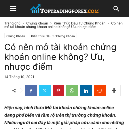
Trang chủ
Chứng Khoán
Kiến Thức Đầu Tư Chứng Khoán
Có nên
mở tài khoản chứng khoán online không? Ưu, nhược điểm
Chứng Khoán
Kiến Thức Đầu Tư Chứng Khoán
Có nên mở tài khoản chứng
khoán online không? Ưu,
nhược điểm
14 Tháng 10, 2021
Hiện nay, hình thức Mở tài khoản chứng khoán online
đang phổ biến và rầm rộ trên thị trường chứng khoán.
Nhiều người coi đây là một giải pháp cứu cánh cho những