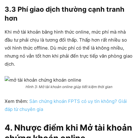
3.3 Phí giao dịch thường cạnh tranh
hơn
Khi mở tài khoản bằng hình thức online, mức phí mà nhà
đầu tư phải chịu là tương đối thấp. Thấp hơn rất nhiều so
với hình thức offline. Dù mức phí có thể là không nhiều,
nhưng nó vẫn tốt hơn khi phải đến trực tiếp văn phòng giao
dịch.
Hình 3: Mở tài khoản online giúp tiết kiệm thời gian
Xem thêm:
Sàn chứng khoán FPTS có uy tín không? Giải
đáp từ chuyên gia
4. Nhược điểm khi Mở tài khoản