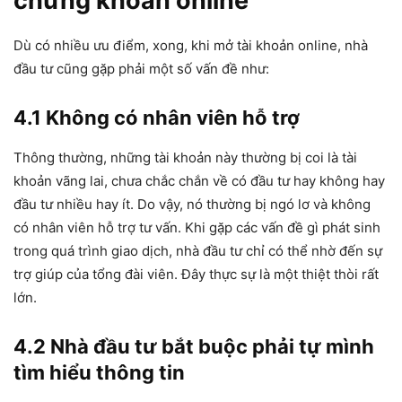
chứng khoán online
Dù có nhiều ưu điểm, xong, khi mở tài khoản online, nhà
đầu tư cũng gặp phải một số vấn đề như:
4.1 Không có nhân viên hỗ trợ
Thông thường, những tài khoản này thường bị coi là tài
khoản vãng lai, chưa chắc chắn về có đầu tư hay không hay
đầu tư nhiều hay ít. Do vậy, nó thường bị ngó lơ và không
có nhân viên hỗ trợ tư vấn. Khi gặp các vấn đề gì phát sinh
trong quá trình giao dịch, nhà đầu tư chỉ có thể nhờ đến sự
trợ giúp của tổng đài viên. Đây thực sự là một thiệt thòi rất
lớn.
4.2 Nhà đầu tư bắt buộc phải tự mình
tìm hiểu thông tin