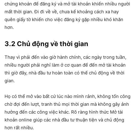
chứng khoán để đăng ký và mở tài khoản khiến nhiều người
mất thời gian. Đi đi về về, chưa kể khoảng cách xa hay
quên giấy tờ khiến cho việc đăng ký gặp nhiều khó khăn
hơn.
3.2 Chủ động về thời gian
Thay vì phải đến vào giờ hành chính, các ngày trong tuần,
nhiều người phải nghỉ làm ở cơ quan để đến mở tài khoản
thì giờ đây, nhà đầu tư hoàn toàn có thể chủ động về thời
gian.
Họ có thể mở vào bất cứ lúc nào mình rảnh, không tốn công
chờ đợi đến lượt, tranh thủ mọi thời gian mà không gây ảnh
hưởng đến các công việc khác. Rõ ràng hình thức Mở tài
khoản online giúp các nhà đầu tư thuận tiện và chủ động
hơn rất nhiều.