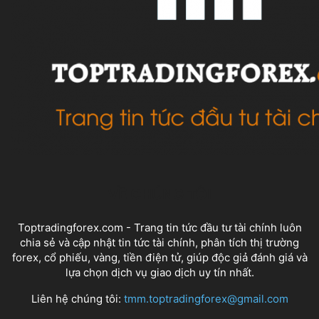
VỀ CHÚNG TÔI
Toptradingforex.com - Trang tin tức đầu tư tài chính luôn
chia sẻ và cập nhật tin tức tài chính, phân tích thị trường
forex, cổ phiếu, vàng, tiền điện tử, giúp độc giả đánh giá và
lựa chọn dịch vụ giao dịch uy tín nhất.
Liên hệ chúng tôi:
tmm.toptradingforex@gmail.com