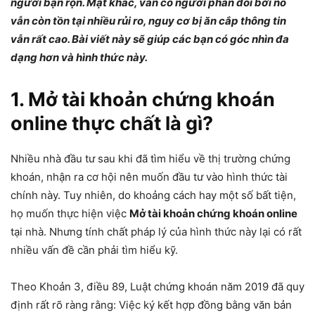
người bận rộn. Mặt khác, vẫn có người phản đối bởi nó
vẫn còn tồn tại nhiều rủi ro, nguy cơ bị ăn cắp thông tin
vẫn rất cao. Bài viết này sẽ giúp các bạn có góc nhìn đa
dạng hơn và hình thức này.
1. Mở tài khoản chứng khoán
online thực chất là gì?
Nhiều nhà đầu tư sau khi đã tìm hiểu về thị trường chứng
khoán, nhận ra cơ hội nên muốn đầu tư vào hình thức tài
chính này. Tuy nhiên, do khoảng cách hay một số bất tiện,
họ muốn thực hiện việc
Mở tài khoản chứng khoán online
tại nhà. Nhưng tính chất pháp lý của hình thức này lại có rất
nhiều vấn đề cần phải tìm hiểu kỹ.
Theo Khoản 3, điều 89, Luật chứng khoán năm 2019 đã quy
định rất rõ ràng rằng: Việc ký kết hợp đồng bằng văn bản