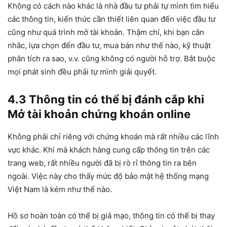
Không có cách nào khác là nhà đầu tư phải tự mình tìm hiểu
các thông tin, kiến thức cần thiết liên quan đến việc đầu tư
cũng như quá trình mở tài khoản. Thậm chí, khi bạn cân
nhắc, lựa chọn đến đầu tư, mua bán như thế nào, kỹ thuật
phân tích ra sao, v.v. cũng không có người hỗ trợ. Bắt buộc
mọi phát sinh đều phải tự mình giải quyết.
4.3 Thông tin có thể bị đánh cắp khi
Mở tài khoản chứng khoán online
Không phải chỉ riêng với chứng khoán mà rất nhiều các lĩnh
vực khác. Khi mà khách hàng cung cấp thông tin trên các
trang web, rất nhiều người đã bị rò rỉ thông tin ra bên
ngoài. Việc này cho thấy mức độ bảo mật hệ thống mạng
Việt Nam là kém như thế nào.
Hồ sơ hoàn toàn có thể bị giả mạo, thông tin có thể bị thay