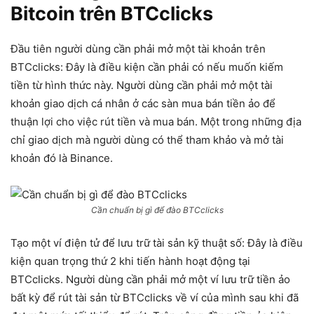
Bitcoin trên BTCclicks
Đầu tiên người dùng cần phải mở một tài khoản trên
BTCclicks: Đây là điều kiện cần phải có nếu muốn kiếm
tiền từ hình thức này. Người dùng cần phải mở một tài
khoản giao dịch cá nhân ở các sàn mua bán tiền ảo để
thuận lợi cho việc rút tiền và mua bán. Một trong những địa
chỉ giao dịch mà người dùng có thể tham khảo và mở tài
khoản đó là Binance.
Cần chuẩn bị gì để đào BTCclicks
Tạo một ví điện tử để lưu trữ tài sản kỹ thuật số: Đây là điều
kiện quan trọng thứ 2 khi tiến hành hoạt động tại
BTCclicks. Người dùng cần phải mở một ví lưu trữ tiền ảo
bất kỳ để rút tài sản từ BTCclicks về ví của mình sau khi đã