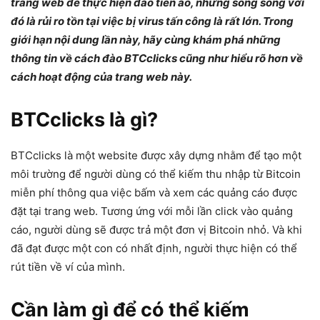
trang web để thực hiện đào tiền ảo, nhưng song song với
đó là rủi ro tồn tại việc bị virus tấn công là rất lớn. Trong
giới hạn nội dung lần này, hãy cùng khám phá những
thông tin về cách đào BTCclicks cũng như hiểu rõ hơn về
cách hoạt động của trang web này.
BTCclicks là gì?
BTCclicks là một website được xây dựng nhằm để tạo một
môi trường để người dùng có thể kiếm thu nhập từ Bitcoin
miễn phí thông qua việc bấm và xem các quảng cáo được
đặt tại trang web. Tương ứng với mỗi lần click vào quảng
cáo, người dùng sẽ được trả một đơn vị Bitcoin nhỏ. Và khi
đã đạt được một con có nhất định, người thực hiện có thể
rút tiền về ví của mình.
Cần làm gì để có thể kiếm