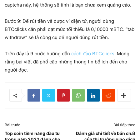
captcha này, hệ thống sẽ tính là bạn chưa xem quảng cáo.
Bước 9: Để rút tiền về được ví điện tử, người dùng
BTCclicks cần phải đạt mức tối thiểu là 0,10000 mBTC. “tab
withdraw” sẽ là công cụ để người dùng rút tiền.
Trên đây là 9 bước hướng dẫn
cách đào BTCclicks
. Mong
rằng bài viết đã phổ cập những thông tin bổ ích đến cho
người đọc.
Bài trước
Bài tiếp theo
Top coin tiềm năng đầu tư
Đánh giá chi tiết về bản chất
trong năm 2022 dành cho
của thị trường giao dịch