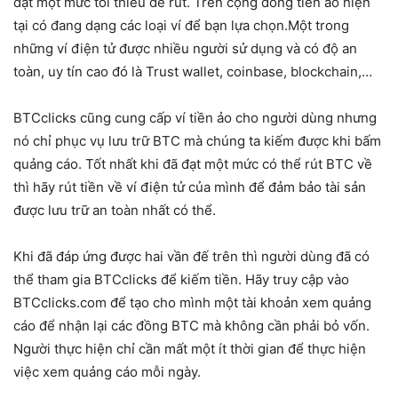
đạt một mức tối thiểu để rút. Trên cộng đồng tiền ảo hiện
tại có đang dạng các loại ví để bạn lựa chọn.Một trong
những ví điện tử được nhiều người sử dụng và có độ an
toàn, uy tín cao đó là Trust wallet, coinbase, blockchain,…
BTCclicks cũng cung cấp ví tiền ảo cho người dùng nhưng
nó chỉ phục vụ lưu trữ BTC mà chúng ta kiếm được khi bấm
quảng cáo. Tốt nhất khi đã đạt một mức có thể rút BTC về
thì hãy rút tiền về ví điện tử của mình để đảm bảo tài sản
được lưu trữ an toàn nhất có thể.
Khi đã đáp ứng được hai vần đế trên thì người dùng đã có
thể tham gia BTCclicks để kiếm tiền. Hãy truy cập vào
BTCclicks.com để tạo cho mình một tài khoản xem quảng
cáo để nhận lại các đồng BTC mà không cần phải bỏ vốn.
Người thực hiện chỉ cần mất một ít thời gian để thực hiện
việc xem quảng cáo mỗi ngày.