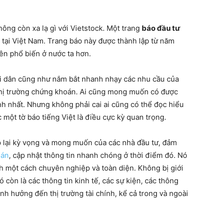
ông còn xa lạ gì với Vietstock. Một trang
báo đầu tư
ời tại Việt Nam. Trang báo này được thành lập từ năm
nên phổ biến ở nước ta hơn.
 dân cũng như nắm bắt nhanh nhạy các nhu cầu của
a thị trường chứng khoán. Ai cũng mong muốn có được
nh nhất. Nhưng không phải cai ai cũng có thể đọc hiểu
c một tờ báo tiếng Việt là điều cực kỳ quan trọng.
áp lại kỳ vọng và mong muốn của các nhà đầu tư, đảm
oán
, cập nhật thông tin nhanh chóng ở thời điểm đó. Nó
ính một cách chuyên nghiệp và toàn diện. Không bị giới
còn là các thông tin kinh tế, các sự kiện, các thông
nh hưởng đến thị trường tài chính, kể cả trong và ngoài