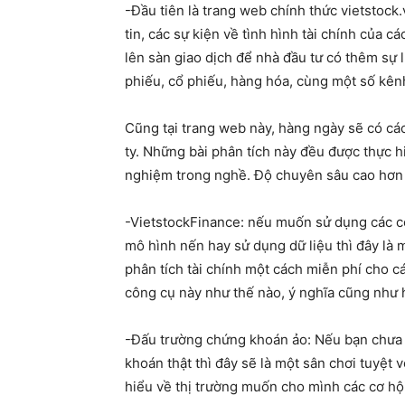
-Đầu tiên là trang web chính thức vietstock.
tin, các sự kiện về tình hình tài chính của
lên sàn giao dịch để nhà đầu tư có thêm sự 
phiếu, cổ phiếu, hàng hóa, cùng một số kên
Cũng tại trang web này, hàng ngày sẽ có các
ty. Những bài phân tích này đều được thực h
nghiệm trong nghề. Độ chuyên sâu cao hơn 
-VietstockFinance: nếu muốn sử dụng các cô
mô hình nến hay sử dụng dữ liệu thì đây là
phân tích tài chính một cách miễn phí cho 
công cụ này như thế nào, ý nghĩa cũng như 
-Đấu trường chứng khoán ảo: Nếu bạn chưa tự
khoán thật thì đây sẽ là một sân chơi tuyệt 
hiểu về thị trường muốn cho mình các cơ hộ