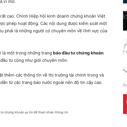
và vĩ mô.
á rất cao. Chính Hiệp hội kinh doanh chứng khoán Việt
ược phép hoạt động. Các nội dung được kiểm soát một
ều phải là những người có chuyên môn về lĩnh vực của
ại là một trong những trang
báo đầu tư chứng khoán
à đầu tư cũng như giới chuyên môn.
 thêm các thông tin về thị trường tài chính trong và
 dẫn từ các trang báo nước ngoài nên độ tin cậy cao
 tư chứng khoán uy tín để tham khảo thông tin