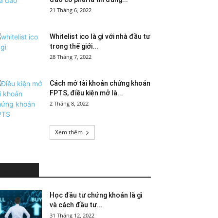
21 Tháng 6, 2022
Whitelist ico là gì với nhà đầu tư
trong thế giới...
28 Tháng 7, 2022
Cách mở tài khoản chứng khoán
FPTS, điều kiện mở là...
2 Tháng 8, 2022
Xem thêm
HOT NEWS
Học đầu tư chứng khoán là gì
và cách đầu tư...
31 Tháng 12, 2022