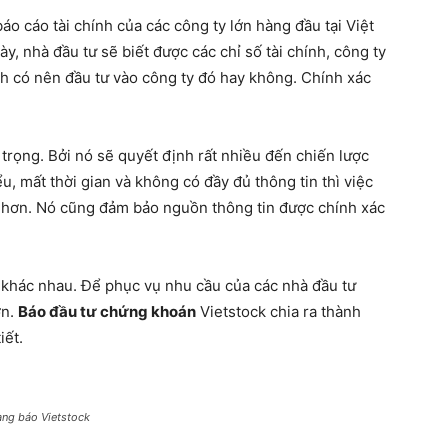
áo cáo tài chính của các công ty lớn hàng đầu tại Việt
, nhà đầu tư sẽ biết được các chỉ số tài chính, công ty
ịnh có nên đầu tư vào công ty đó hay không. Chính xác
 trọng. Bởi nó sẽ quyết định rất nhiều đến chiến lược
ểu, mất thời gian và không có đầy đủ thông tin thì việc
ả hơn. Nó cũng đảm bảo nguồn thông tin được chính xác
i khác nhau. Để phục vụ nhu cầu của các nhà đầu tư
ơn.
Báo đầu tư chứng khoán
Vietstock chia ra thành
iết.
ang báo Vietstock