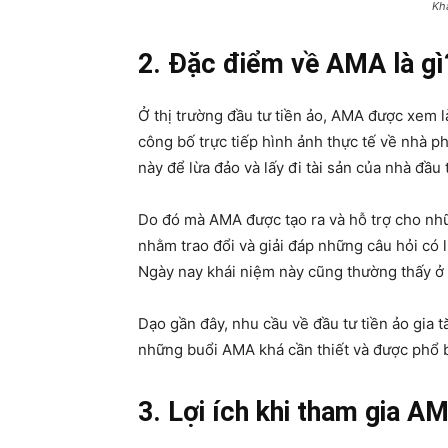
Khá
2. Đặc điểm về AMA là gì
Ở thị trường đầu tư tiền ảo, AMA được xem 
công bố trực tiếp hình ảnh thực tế về nhà p
này để lừa đảo và lấy đi tài sản của nhà đầu
Do đó mà AMA được tạo ra và hỗ trợ cho nhữ
nhằm trao đổi và giải đáp những câu hỏi có 
Ngày nay khái niệm này cũng thường thấy ở 
Dạo gần đây, nhu cầu về đầu tư tiền ảo gia t
những buổi AMA khá cần thiết và được phổ b
3. Lợi ích khi tham gia AM