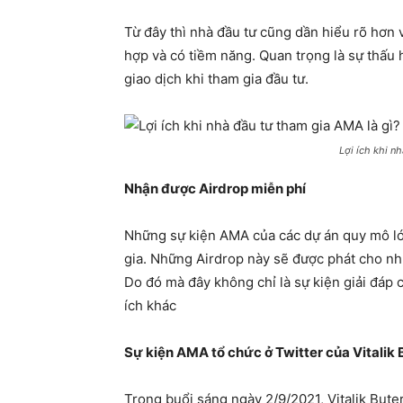
Từ đây thì nhà đầu tư cũng dần hiểu rõ hơn
hợp và có tiềm năng. Quan trọng là sự thấu 
giao dịch khi tham gia đầu tư.
Lợi ích khi n
Nhận được Airdrop miễn phí
Những sự kiện AMA của các dự án quy mô lớ
gia. Những Airdrop này sẽ được phát cho nhữ
Do đó mà đây không chỉ là sự kiện giải đáp 
ích khác
Sự kiện AMA tổ chức ở Twitter của Vitalik 
Trong buổi sáng ngày 2/9/2021, Vitalik Bute