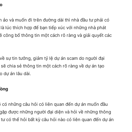
to
ền ảo và muốn đi trên đường dài thì nhà đầu tư phải có
là lúc thích hợp để bạn tiếp xúc với những nhà phát
sẽ công bố thông tin một cách rõ ràng và giải quyết các
ề sự tin tưởng, giảm tỷ lệ dự án scam do người đại
 sẽ chia sẻ thông tin một cách rõ ràng về dự án tạo
 dự án lâu dài.
đồng
sẽ có những câu hỏi có liên quan đến dự án muốn đầu
ể gặp được những người đại diện và hỏi về những thông
u tư có thể hỏi bất kỳ câu hỏi nào có liên quan đến dự án
.