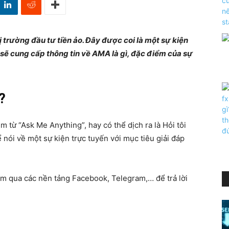
 trường đầu tư tiền ảo. Đây được coi là một sự kiện
t sẽ cung cấp thông tin về AMA là gì, đặc điểm của sự
?
 từ “Ask Me Anything”, hay có thể dịch ra là Hỏi tôi
 nói về một sự kiện trực tuyến với mục tiêu giải đáp
m qua các nền tảng Facebook, Telegram,… để trả lời