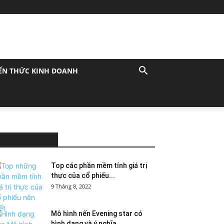
ẾN THỨC KINH DOANH
MOST POPULAR
Top các phần mềm tính giá trị
thực của cổ phiếu...
9 Tháng 8, 2022
Mô hình nến Evening star có
hình dạng và ý nghĩa...