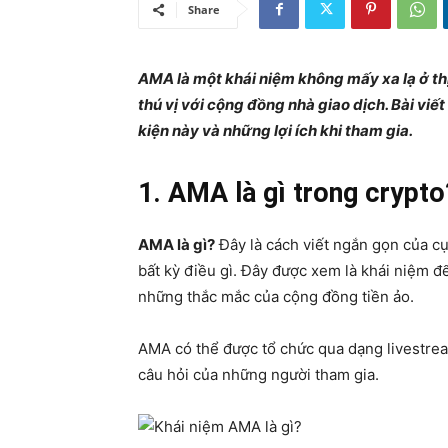
Share
AMA là một khái niệm không mấy xa lạ ở thị
thú vị với cộng đồng nhà giao dịch. Bài viế
kiện này và những lợi ích khi tham gia.
1. AMA là gì trong crypto
AMA là gì?
Đây là cách viết ngắn gọn của cụm
bất kỳ điều gì. Đây được xem là khái niệm để
những thắc mắc của cộng đồng tiền ảo.
AMA có thể được tổ chức qua dạng livestrea
câu hỏi của những người tham gia.