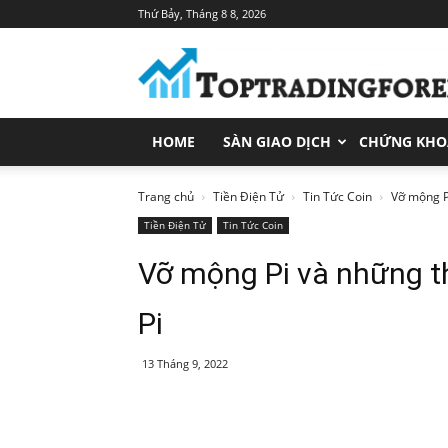
Thứ Bảy, Tháng 8 8, 2026
Toptradingforex.com
–
Trang
Tin
Tức
HOME
SÀN GIAO DỊCH
CHỨNG KH
Đầu
Tư
Tài
Trang chủ
Tiền Điện Tử
Tin Tức Coin
Vỡ mộng Pi
Chính
Tiền Điện Tử
Tin Tức Coin
Vỡ mộng Pi và những th
Pi
13 Tháng 9, 2022
Share