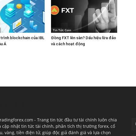
Tin Tức Coin
 trình blockchain của IBL
Đồng FXT lên sàn? Dấu hiệu lừa đảo
âu Á
và cách hoạt động
CHÚNG TÔI
T
radingforex.com - Trang tin tức đầu tư tài chính luôn chia
à cập nhật tin tức tài chính, phân tích thị trường forex, cổ
u, vàng, tiền điện tử, giúp độc giả đánh giá và lựa chọn