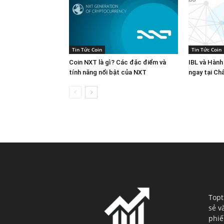
Tin Tức Coin
Tin Tức Coin
Coin NXT là gì? Các đặc điểm và
IBL và Hành
tính năng nổi bật của NXT
ngay tại Ch
VỀ 
Topt
sẻ v
phiế