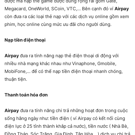
được mã nạp thẻ game được dùng rộng rãi gồm Gate,
Megacard, OneWorld, SCoin, VTC,… Bên cạnh đó ví
Airpay
còn đưa ra các loại thẻ nạp với các dịch vụ online gồm xem
phim, học online cùng mức ưu đãi cho người dùng.
Nạp tiền điện thoại
Airpay
đưa ra tính năng nạp thẻ điện thoại di động với
nhiều nhà mạng khác nhau như Vinaphone, Gmobile,
MobiFone,… để có thể nạp tiền điện thoại nhanh chóng,
thuận tiện.
Thanh toán hóa đơn
Airpay
đưa ra tính năng chi trả những hoạt đơn trong cuộc
sống hằng ngày như: tiền điện ( ví Airpay có kết nối cùng
điện lực ở 25 tỉnh thành khắp cả nước), tiền nước ( Nhà Bè,
Đồng Tháp, Sóc Trăng, Gia Định, Tân Hòa,…) dịch vụ chi trả