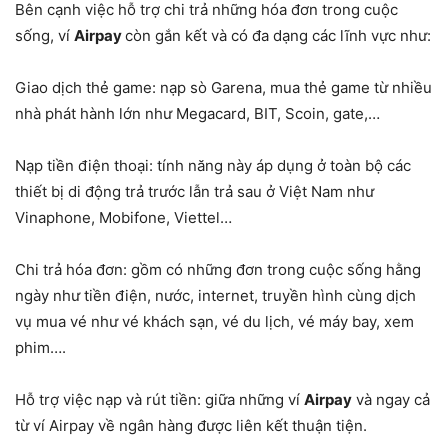
Bên cạnh việc hỗ trợ chi trả những hóa đơn trong cuộc
sống, ví
Airpay
còn gắn kết và có đa dạng các lĩnh vực như:
Giao dịch thẻ game: nạp sò Garena, mua thẻ game từ nhiều
nhà phát hành lớn như Megacard, BIT, Scoin, gate,…
Nạp tiền điện thoại: tính năng này áp dụng ở toàn bộ các
thiết bị di động trả trước lẫn trả sau ở Việt Nam như
Vinaphone, Mobifone, Viettel…
Chi trả hóa đơn: gồm có những đơn trong cuộc sống hằng
ngày như tiền điện, nước, internet, truyền hình cùng dịch
vụ mua vé như vé khách sạn, vé du lịch, vé máy bay, xem
phim….
Hỗ trợ việc nạp và rút tiền: giữa những ví
Airpay
và ngay cả
từ ví Airpay về ngân hàng được liên kết thuận tiện.