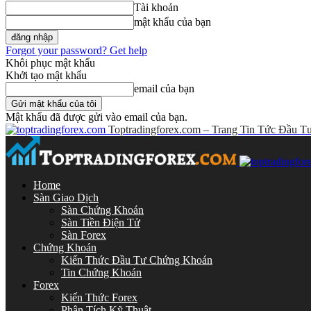
Tài khoản
mật khẩu của bạn
Forgot your password? Get help
Khôi phục mật khẩu
Khởi tạo mật khẩu
email của bạn
Mật khẩu đã được gửi vào email của bạn.
Toptradingforex.com – Trang Tin Tức Đầu T
Home
Sàn Giao Dịch
Sàn Chứng Khoán
Sàn Tiền Điện Tử
Sàn Forex
Chứng Khoán
Kiến Thức Đầu Tư Chứng Khoán
Tin Chứng Khoán
Forex
Kiến Thức Forex
Phân Tích Kỹ Thuật