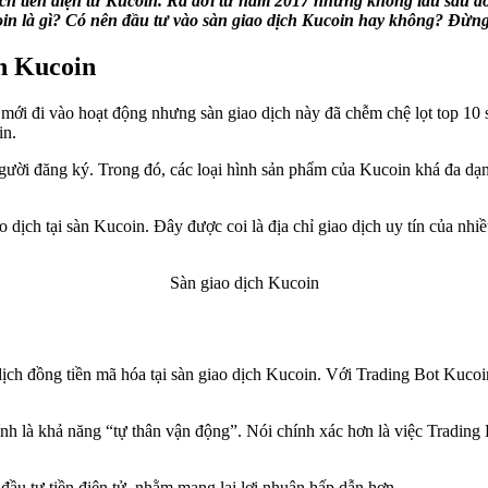
h tiền điện tử Kucoin. Ra đời từ năm 2017 nhưng không lâu sau đó
coin là gì? Có nên đầu tư vào sàn giao dịch Kucoin hay không? Đừng
ch Kucoin
mới đi vào hoạt động nhưng sàn giao dịch này đã chễm chệ lọt top 10 s
in.
ười đăng ký. Trong đó, các loại hình sản phẩm của Kucoin khá đa dạng 
 dịch tại sàn Kucoin. Đây được coi là địa chỉ giao dịch uy tín của nhiề
Sàn giao dịch Kucoin
dịch đồng tiền mã hóa tại sàn giao dịch Kucoin. Với Trading Bot Kucoi
 là khả năng “tự thân vận động”. Nói chính xác hơn là việc Trading Bot 
ầu tư tiền điện tử, nhằm mang lại lợi nhuận hấp dẫn hơn.