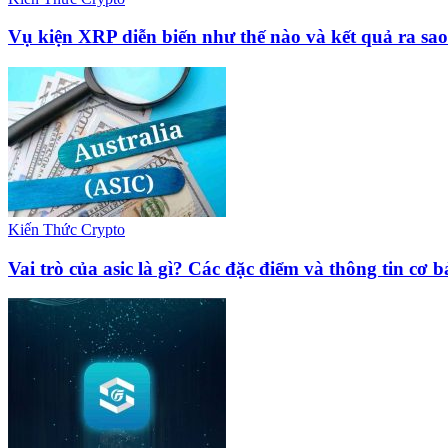
Vụ kiện XRP diễn biến như thế nào và kết quả ra sa
Kiến Thức Crypto
Vai trò của asic là gì? Các đặc điểm và thông tin cơ 