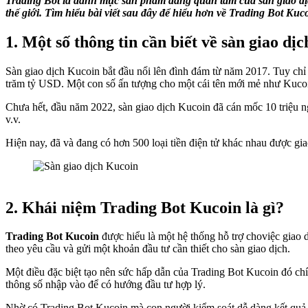
Trading Bot là danh mục sản phẩm đáng quan tâm của sàn giao dịc
thế giới. Tìm hiểu bài viết sau đây để hiểu hơn về Trading Bot Ku
1. Một số thông tin cần biết về sàn giao dị
Sàn giao dịch Kucoin bắt đầu nổi lên đình đám từ năm 2017. Tuy chỉ 
trăm tỷ USD. Một con số ấn tượng cho một cái tên mới mẻ như Kuco
Chưa hết, đầu năm 2022, sàn giao dịch Kucoin đã cán mốc 10 triệu ng
v.v.
Hiện nay, đã và đang có hơn 500 loại tiền điện tử khác nhau được giao
2. Khái niệm Trading Bot Kucoin là gì?
Trading Bot Kucoin
được hiểu là một hệ thống hỗ trợ choviệc giao 
theo yêu cầu và gửi một khoản đầu tư cần thiết cho sàn giao dịch.
Một điều đặc biệt tạo nên sức hấp dẫn của Trading Bot Kucoin đó chính
thông số nhập vào để có hướng đầu tư hợp lý.
Nhờ có Trading Bot Kucoin mà con người kiểm soát dễ dàng kết quả đ