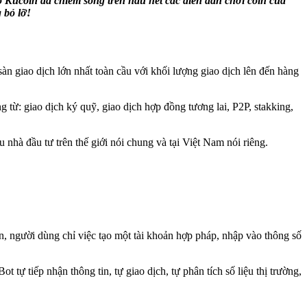
 Kucoin đã chiếm sóng trên hầu hết các diễn đàn chơi coin của
 bỏ lỡ!
àn giao dịch lớn nhất toàn cầu với khối lượng giao dịch lên đến hàng
từ: giao dịch ký quỹ, giao dịch hợp đồng tương lai, P2P, stakking,
u nhà đầu tư trên thế giới nói chung và tại Việt Nam nói riêng.
n, người dùng chỉ việc tạo một tài khoản hợp pháp, nhập vào thông số
tự tiếp nhận thông tin, tự giao dịch, tự phân tích số liệu thị trường,