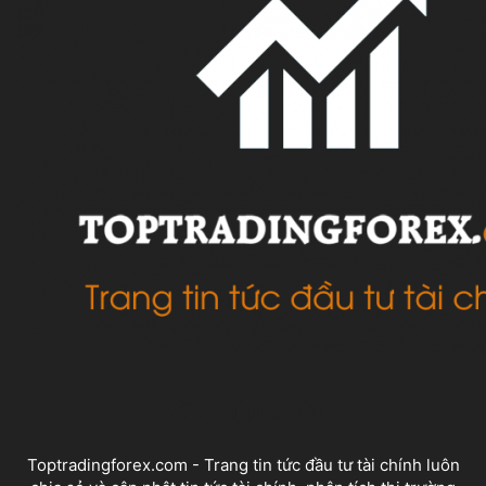
VỀ CHÚNG TÔI
Toptradingforex.com - Trang tin tức đầu tư tài chính luôn