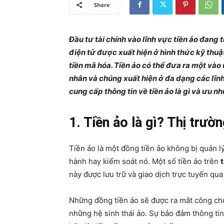
Share
Đầu tư tài chính vào lĩnh vực tiền ảo đang 
điện tử được xuất hiện ở hình thức kỹ thuậ
tiền mã hóa. Tiền ảo có thể đưa ra một vào
nhân và chúng xuất hiện ở đa dạng các lĩnh 
cung cấp thông tin về tiền ảo là gì và ưu n
1. Tiền ảo là gì? Thị trườn
Tiền ảo là một đồng tiền ảo không bị quản l
hành hay kiểm soát nó. Một số tiền ảo trên
này được lưu trữ và giao dịch trực tuyến qua
Những đồng tiền ảo sẽ được ra mắt công ch
những hệ sinh thái ảo. Sự bảo đảm thông ti