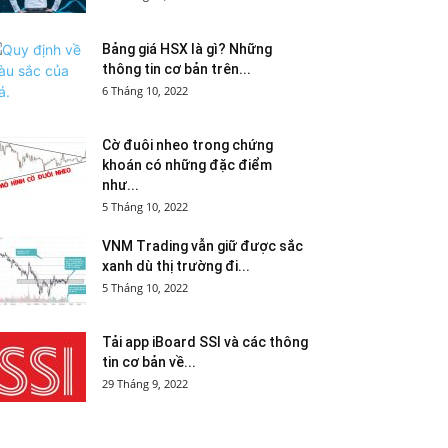
Bảng giá HSX là gì? Những
thông tin cơ bản trên...
6 Tháng 10, 2022
Cờ đuôi nheo trong chứng
khoán có những đặc điểm
như...
5 Tháng 10, 2022
VNM Trading vẫn giữ được sắc
xanh dù thị trường đi...
5 Tháng 10, 2022
Tải app iBoard SSI và các thông
tin cơ bản về...
29 Tháng 9, 2022