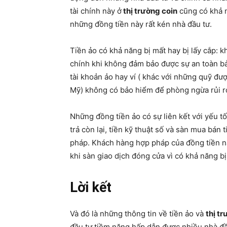
tài chính này ở
thị trường coin
cũng có khả n
những đồng tiền này rất kén nhà đầu tư.
Tiền ảo có khả năng bị mất hay bị lấy cắp: k
chính khi không đảm bảo được sự an toàn b
tài khoản ảo hay ví ( khác với những quỹ đ
Mỹ) không có bảo hiểm để phòng ngừa rủi ro
Những đồng tiền ảo có sự liên kết với yếu 
trả còn lại, tiền kỹ thuật số và sàn mua bá
pháp. Khách hàng hợp pháp của đồng tiền n
khi sàn giao dịch đóng cửa vì có khả năng bị
Lời kết
Và đó là những thông tin về tiền ảo và
thị t
đầu tư tiềm năng hấp dẫn được nhiều nhà đầ