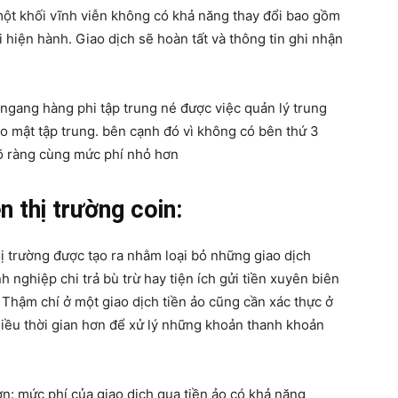
 một khối vĩnh viễn không có khả năng thay đổi bao gồm
 hiện hành. Giao dịch sẽ hoàn tất và thông tin ghi nhận
 ngang hàng phi tập trung né được việc quản lý trung
o mật tập trung. bên cạnh đó vì không có bên thứ 3
õ ràng cùng mức phí nhỏ hơn
n thị trường coin:
ị trường được tạo ra nhằm loại bỏ những giao dịch
 nghiệp chi trả bù trừ hay tiện ích gửi tiền xuyên biên
 Thậm chí ở một giao dịch tiền ảo cũng cần xác thực ở
hiều thời gian hơn để xử lý những khoản thanh khoản
n: mức phí của giao dịch qua tiền ảo có khả năng