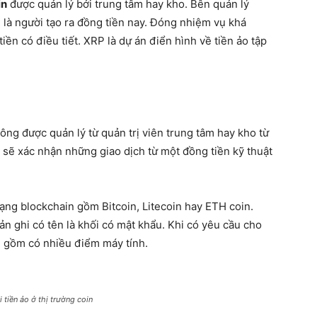
in
được quản lý bởi trung tâm hay kho. Bên quản lý
 là người tạo ra đồng tiền nay. Đóng nhiệm vụ khá
ền có điều tiết. XRP là dự án điển hình về tiền ảo tập
không được quản lý từ quản trị viên trung tâm hay kho từ
g sẽ xác nhận những giao dịch từ một đồng tiền kỹ thuật
ạng blockchain gồm Bitcoin, Litecoin hay ETH coin.
n ghi có tên là khối có mật khẩu. Khi có yêu cầu cho
g gồm có nhiều điểm máy tính.
 tiền ảo ở thị trường coin