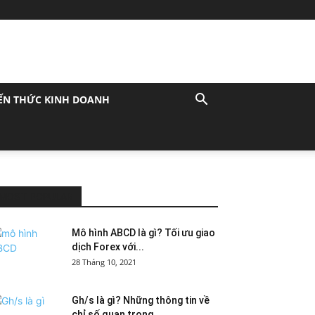
ẾN THỨC KINH DOANH
MOST POPULAR
Mô hình ABCD là gì? Tối ưu giao
dịch Forex với...
28 Tháng 10, 2021
Gh/s là gì? Những thông tin về
chỉ số quan trọng...