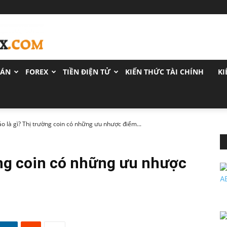
OÁN
FOREX
TIỀN ĐIỆN TỬ
KIẾN THỨC TÀI CHÍNH
KI
ảo là gì? Thị trường coin có những ưu nhược điểm...
ường coin có những ưu nhược