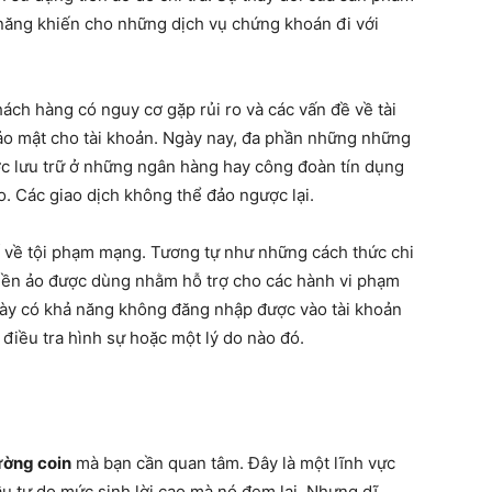
ăng khiến cho những dịch vụ chứng khoán đi với
hách hàng có nguy cơ gặp rủi ro và các vấn đề về tài
ảo mật cho tài khoản. Ngày nay, đa phần những những
ược lưu trữ ở những ngân hàng hay công đoàn tín dụng
. Các giao dịch không thể đảo ngược lại.
tố về tội phạm mạng. Tương tự như những cách thức chi
n tiền ảo được dùng nhằm hỗ trợ cho các hành vi phạm
ày có khả năng không đăng nhập được vào tài khoản
 điều tra hình sự hoặc một lý do nào đó.
rường coin
mà bạn cần quan tâm. Đây là một lĩnh vực
u tư do mức sinh lời cao mà nó đem lại. Nhưng dĩ