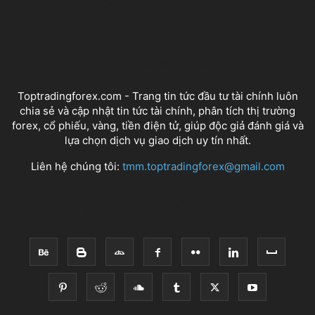
VỀ CHÚNG TÔI
Toptradingforex.com - Trang tin tức đầu tư tài chính luôn
chia sẻ và cập nhật tin tức tài chính, phân tích thị trường
forex, cổ phiếu, vàng, tiền điện tử, giúp độc giả đánh giá và
lựa chọn dịch vụ giao dịch uy tín nhất.
Liên hệ chúng tôi:
tmm.toptradingforex@gmail.com
THEO DÕI CHÚNG TÔI