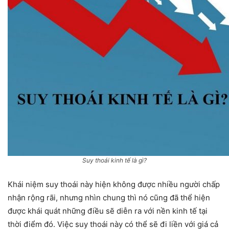
Suy thoái kinh tế là gì?
Khái niệm suy thoái này hiện không được nhiều người chấp
nhận rộng rãi, nhưng nhìn chung thì nó cũng đã thể hiện
được khái quát những điều sẽ diễn ra với nền kinh tế tại
thời điểm đó. Việc suy thoái này có thể sẽ đi liền với giá cả