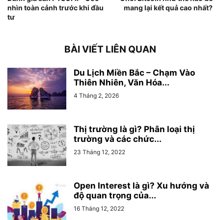
nhìn toàn cảnh trước khi đầu
mang lại kết quả cao nhất?
tư
BÀI VIẾT LIÊN QUAN
Du Lịch Miền Bắc – Chạm Vào
Thiên Nhiên, Văn Hóa...
4 Tháng 2, 2026
Thị trường là gì? Phân loại thị
trường và các chức...
23 Tháng 12, 2022
Open Interest là gì? Xu hướng và
độ quan trọng của...
16 Tháng 12, 2022