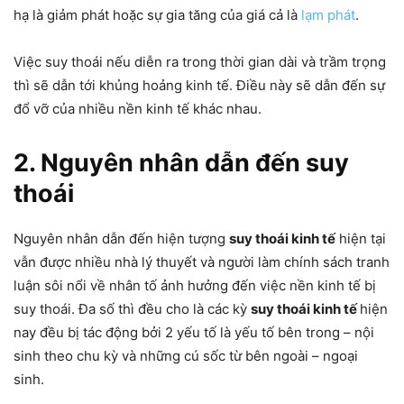
hạ là giảm phát hoặc sự gia tăng của giá cả là
lạm phát
.
Việc suy thoái nếu diễn ra trong thời gian dài và trầm trọng
thì sẽ dẫn tới khủng hoảng kinh tế. Điều này sẽ dẫn đến sự
đổ vỡ của nhiều nền kinh tế khác nhau.
2. Nguyên nhân dẫn đến suy
thoái
Nguyên nhân dẫn đến hiện tượng
suy thoái kinh tế
hiện tại
vẫn được nhiều nhà lý thuyết và người làm chính sách tranh
luận sôi nổi về nhân tố ảnh hưởng đến việc nền kinh tế bị
suy thoái. Đa số thì đều cho là các kỳ
suy thoái kinh tế
hiện
nay đều bị tác động bởi 2 yếu tố là yếu tố bên trong – nội
sinh theo chu kỳ và những cú sốc từ bên ngoài – ngoại
sinh.