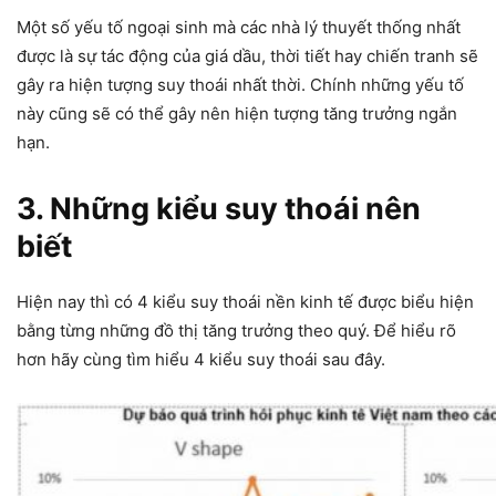
Một số yếu tố ngoại sinh mà các nhà lý thuyết thống nhất
được là sự tác động của giá dầu, thời tiết hay chiến tranh sẽ
gây ra hiện tượng suy thoái nhất thời. Chính những yếu tố
này cũng sẽ có thể gây nên hiện tượng tăng trưởng ngắn
hạn.
3. Những kiểu suy thoái nên
biết
Hiện nay thì có 4 kiểu suy thoái nền kinh tế được biểu hiện
bằng từng những đồ thị tăng trưởng theo quý. Để hiểu rõ
hơn hãy cùng tìm hiểu 4 kiểu suy thoái sau đây.