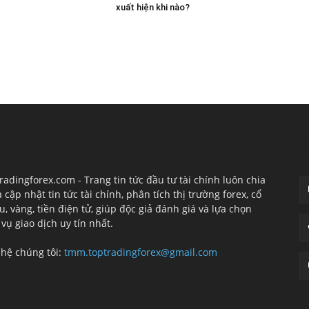
xuất hiện khi nào?
CHÚNG TÔI
T
radingforex.com - Trang tin tức đầu tư tài chính luôn chia
à cập nhật tin tức tài chính, phân tích thị trường forex, cổ
u, vàng, tiền điện tử, giúp độc giả đánh giá và lựa chọn
 vụ giao dịch uy tín nhất.
 hệ chúng tôi:
tmm.toptradingforex@gmail.com