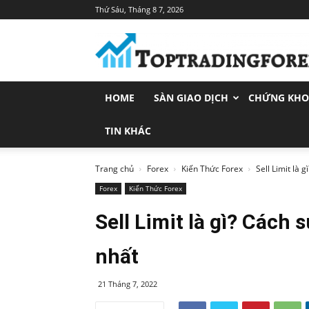
Thứ Sáu, Tháng 8 7, 2026
Toptradingforex.com
–
Trang
Tin
Tức
HOME
SÀN GIAO DỊCH
CHỨNG KH
Đầu
Tư
Tài
TIN KHÁC
Chính
Trang chủ
Forex
Kiến Thức Forex
Sell Limit là 
Forex
Kiến Thức Forex
Sell Limit là gì? Cách
nhất
21 Tháng 7, 2022