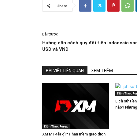
Share
Bài trước
Hướng dẫn cách quy đổi tiền Indonesia sa
USD và VND
BÀI VIẾT LIÊN QUAN
XEM THÊM
Kiến Thức Fo
Lịch sử tiề
nào? Những
Kiến Thức Forex
XM MT4 là gì? Phần mềm giao dịch