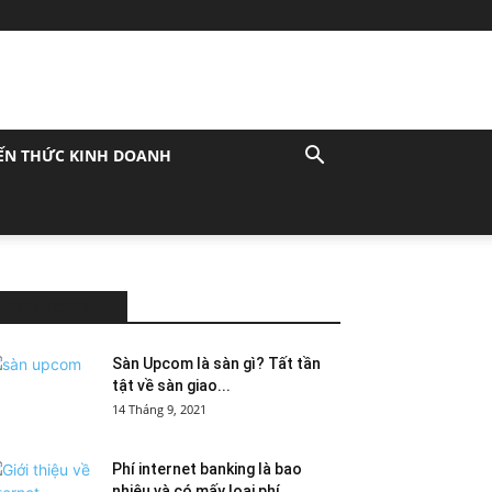
ẾN THỨC KINH DOANH
MOST POPULAR
Sàn Upcom là sàn gì? Tất tần
tật về sàn giao...
14 Tháng 9, 2021
Phí internet banking là bao
nhiêu và có mấy loại phí