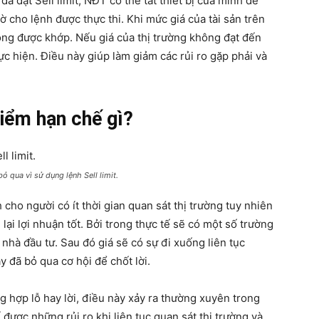
đã đặt Sell limit, NĐT có thể tắt thiết bị của mình để
 cho lệnh được thực thi. Khi mức giá của tài sản trên
động được khớp. Nếu giá của thị trường không đạt đến
ực hiện. Điều này giúp làm giảm các rủi ro gặp phải và
điểm hạn chế gì?
ỏ qua vì sử dụng lệnh Sell limit.
h cho người có ít thời gian quan sát thị trường tuy nhiên
ại lợi nhuận tốt. Bởi trong thực tế sẽ có một số trường
hà đầu tư. Sau đó giá sẽ có sự đi xuống liên tục
 đã bỏ qua cơ hội để chốt lời.
g hợp lỗ hay lời, điều này xảy ra thường xuyên trong
ế được những rủi ro khi liên tục quan sát thị trường và