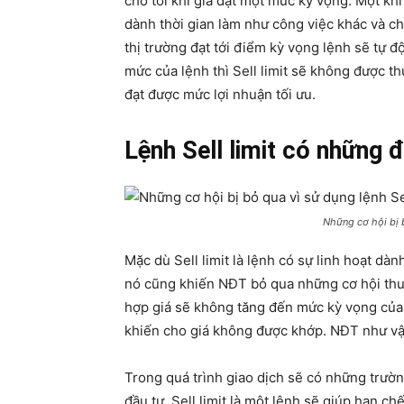
cho tới khi giá đạt một mức kỳ vọng. Một khi 
dành thời gian làm như công việc khác và chờ
thị trường đạt tới điểm kỳ vọng lệnh sẽ tự 
mức của lệnh thì Sell limit sẽ không được th
đạt được mức lợi nhuận tối ưu.
Lệnh Sell limit có những 
Những cơ hội bị b
Mặc dù Sell limit là lệnh có sự linh hoạt dàn
nó cũng khiến NĐT bỏ qua những cơ hội thu l
hợp giá sẽ không tăng đến mức kỳ vọng của n
khiến cho giá không được khớp. NĐT như vậy
Trong quá trình giao dịch sẽ có những trườn
đầu tư. Sell limit là một lệnh sẽ giúp hạn ch