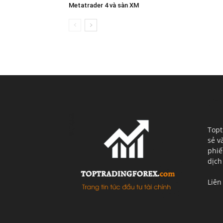
Metatrader 4 và sàn XM
VỀ 
Topt
sẻ v
phiế
dịch
Liên