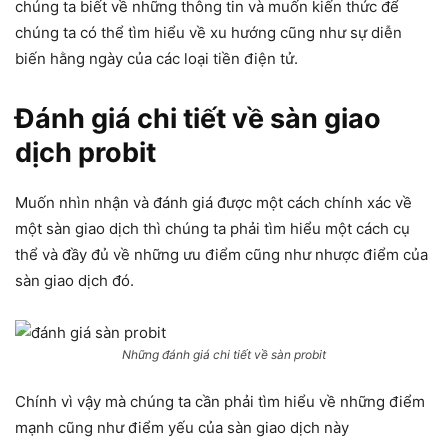
chúng ta biết về những thông tin và muốn kiến thức để
chúng ta có thể tìm hiểu về xu hướng cũng như sự diễn
biến hằng ngày của các loại tiền điện tử.
Đánh giá chi tiết về sàn giao
dịch probit
Muốn nhìn nhận và đánh giá được một cách chính xác về
một sàn giao dịch thì chúng ta phải tìm hiểu một cách cụ
thể và đầy đủ về những ưu điểm cũng như nhược điểm của
sàn giao dịch đó.
Những đánh giá chi tiết về sàn probit
Chính vì vậy mà chúng ta cần phải tìm hiểu về những điểm
mạnh cũng như điểm yếu của sàn giao dịch này