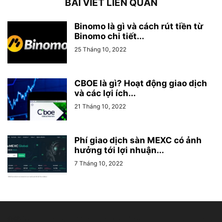
BÀI VIẾT LIÊN QUAN
Binomo là gì và cách rút tiền từ
Binomo chi tiết...
25 Tháng 10, 2022
CBOE là gì? Hoạt động giao dịch
và các lợi ích...
21 Tháng 10, 2022
Phí giao dịch sàn MEXC có ảnh
hưởng tới lợi nhuận...
7 Tháng 10, 2022