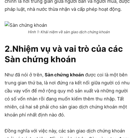
chính là nơi trung gian giữa người bán và người mua, được
pháp luật, nhà nước thừa nhận và cấp phép hoạt động.
Hình 1: Khái niệm về sàn giao dịch chứng khoán
2.Nhiệm vụ và vai trò của các
Sàn chứng khoán
Như đã nói ở trên,
Sàn chứng khoán
được coi là một bên
trung gian thứ ba, là nơi đứng ra kết nối giữa người có nhu
cầu vay vốn để mở rộng quy mô sản xuất và những người
có số vốn nhàn rỗi đang muốn kiếm thêm thu nhập. Tất
nhiên, cả hai sẽ phải cho sàn giao dịch chứng khoán một
khoản phí nhất định nào đó.
Đồng nghĩa với việc này, các sàn giao dịch chứng khoán