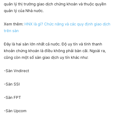
quản lý thị trường giao dịch chứng khoán và thuộc quyền
quản lý của Nhà nước.
Xem thêm:
HNX là gì? Chức năng và các quy định giao dịch
trên sàn
Đây là hai sàn lớn nhất cả nước. Độ uy tín và tính thanh
khoản chứng khoán là điều không phải bàn cãi. Ngoài ra,
cũng còn một số sàn giao dịch uy tín khác như:
-Sàn Vndirect
-Sàn SSI
-Sàn FPT
-Sàn Upcom