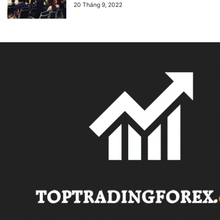
20 Tháng 9, 2022