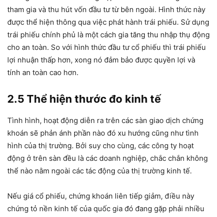
tham gia và thu hút vốn đầu tư từ bên ngoài. Hình thức này
được thể hiện thông qua việc phát hành trái phiếu. Sử dụng
trái phiếu chính phủ là một cách gia tăng thu nhập thụ động
cho an toàn. So với hình thức đầu tư cổ phiếu thì trái phiếu
lợi nhuận thấp hơn, xong nó đảm bảo được quyền lợi và
tính an toàn cao hơn.
2.5 Thể hiện thước đo kinh tế
Tình hình, hoạt động diễn ra trên các sàn giao dịch chứng
khoán sẽ phản ánh phần nào đó xu hướng cũng như tình
hình của thị trường. Bởi suy cho cùng, các công ty hoạt
động ở trên sàn đều là các doanh nghiệp, chắc chắn không
thể nào nằm ngoài các tác động của thị trường kinh tế.
Nếu giá cổ phiếu, chứng khoán liên tiếp giảm, điều này
chứng tỏ nền kinh tế của quốc gia đó đang gặp phải nhiều