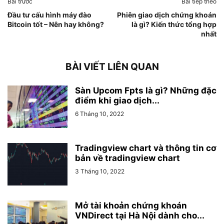
Bài trước
Bài tiếp theo
Đầu tư cấu hình máy đào
Phiên giao dịch chứng khoán
Bitcoin tốt – Nên hay không?
là gì? Kiến thức tổng hợp
nhất
BÀI VIẾT LIÊN QUAN
Sàn Upcom Fpts là gì? Những đặc
điểm khi giao dịch...
6 Tháng 10, 2022
Tradingview chart và thông tin cơ
bản về tradingview chart
3 Tháng 10, 2022
Mở tài khoản chứng khoán
VNDirect tại Hà Nội dành cho...