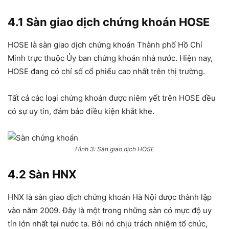
4.1 Sàn giao dịch chứng khoán HOSE
HOSE là sàn giao dịch chứng khoán Thành phố Hồ Chí
Minh trực thuộc Ủy ban chứng khoán nhà nước. Hiện nay,
HOSE đang có chỉ số cổ phiếu cao nhất trên thị trường.
Tất cả các loại chứng khoán được niêm yết trên HOSE đều
có sự uy tín, đảm bảo điều kiện khắt khe.
Hình 3: Sàn giao dịch HOSE
4.2 Sàn HNX
HNX là sàn giao dịch chứng khoán Hà Nội được thành lập
vào năm 2009. Đây là một trong những sàn có mực độ uy
tín lớn nhất tại nước ta. Bởi nó chịu trách nhiệm tổ chức,