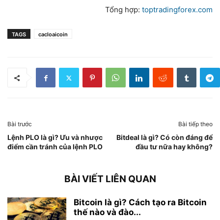
Tổng hợp:
toptradingforex.com
TAGS
cacloaicoin
Bài trước
Bài tiếp theo
Lệnh PLO là gì? Ưu và nhược
Bitdeal là gì? Có còn đáng để
điểm cần tránh của lệnh PLO
đầu tư nữa hay không?
BÀI VIẾT LIÊN QUAN
Bitcoin là gì? Cách tạo ra Bitcoin
thế nào và đào...