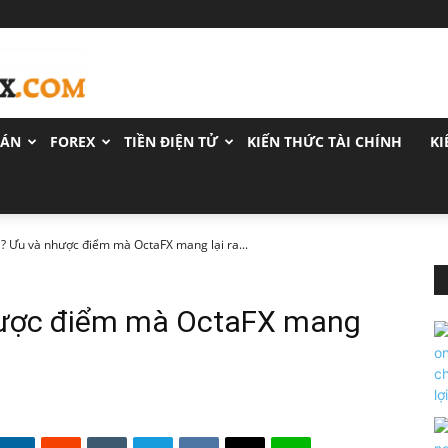
OÁN
FOREX
TIỀN ĐIỆN TỬ
KIẾN THỨC TÀI CHÍNH
KI
ì? Ưu và nhược điểm mà OctaFX mang lại ra...
nhược điểm mà OctaFX mang