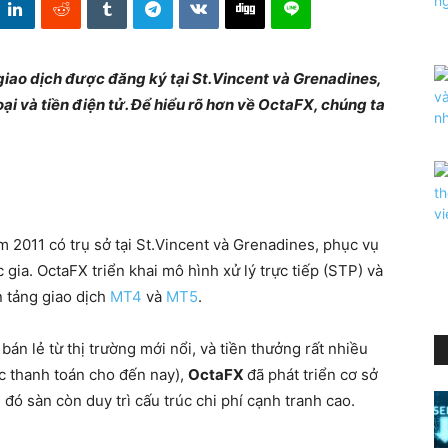
giao dịch được đăng ký tại St.Vincent và Grenadines,
oại và tiền điện tử. Để hiểu rõ hơn về OctaFX, chúng ta
m 2011 có trụ sở tại St.Vincent và Grenadines, phục vụ
gia. OctaFX triển khai mô hình xử lý trực tiếp (STP) và
n tảng giao dịch
MT4
và
MT5
.
bán lẻ từ thị trường mới nổi, và tiền thưởng rất nhiều
ợc thanh toán cho đến nay),
OctaFX
đã phát triển cơ sở
ó sàn còn duy trì cấu trúc chi phí cạnh tranh cao.