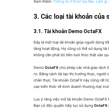
Xem thêm:
Thông tin FXnet lừa đảo: Làm gì 
3. Các loại tài khoản của
3.1. Tài khoản Demo OctaFX
Đây là một loại tài khoản giúp người dùng 
tảng hoạt động. Họ cũng có thể sử dụng tà
không cần phải bỏ tiền tươi thóc thật vào qu
Demo
OctaFX
cho phép các nhà giao dịch t
ro. Bằng cách tái tạo thị trường thực, người
chân thực. Tài khoản OctaFX này cũng rất hữ
cao kiến ​​thức về kinh doanh thương mại trư
Lưu ý rằng việc mở tài khoản Demo OctaFX k
Bạn có độc quyền tiếp tục sử dụng
OctaFX