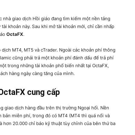
ác nhà giao dịch Hồi giáo đang tìm kiếm một nền tảng
ý tài khoản này. Sau khi mở tài khoản mới, chỉ cần nhấp
iáo
OctaFX
.
o dịch MT4, MT5 và cTrader. Ngoài các khoản phí thông
slamic cũng phải trả một khoản phí đánh dấu để trả phí
 một trong những tài khoản phổ biến nhất tại OctaFX,
khách hàng ngày càng tăng của mình.
 OctaFX cung cấp
ng giao dịch hàng đầu trên thị trường Ngoại hối. Nền
n bản miễn phí, trong đó có MT4 (MT4 thì quá nổi và
là hơn 20.000 chỉ báo kỹ thuật tùy chỉnh của bên thứ ba