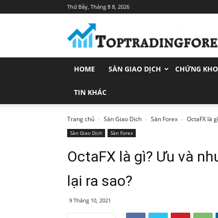
Thứ Bảy, Tháng 8 8, 2026
Toptradingforex.com
–
Trang
Tin
Tức
HOME
SÀN GIAO DỊCH
CHỨNG KH
Đầu
Tư
Tài
TIN KHÁC
Chính
Trang chủ
Sàn Giao Dịch
Sàn Forex
OctaFX là g
Sàn Giao Dịch
Sàn Forex
OctaFX là gì? Ưu và 
lại ra sao?
9 Tháng 10, 2021