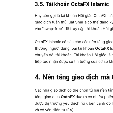
3.5. Tài khoản OctaFX Islamic
Hay còn gọi là tài khoản Hồi giáo OctaFX, c
giao dịch tuân thủ luật Sharia có thể đăng k
vào “swap-free” để truy cập tài khoản Hồi g
OctaFX Islamic có sẵn cho các nền tảng gia
thường, người dùng loại tài khoản
OctaFX
I
chuyển đổi tài khoản. Tài khoản Hồi giáo là
tiếp tục nhận được sự tin tưởng của cơ sở 
4. Nền tảng giao dịch mà
Các nhà giao dịch có thể chọn từ hai nền tả
tảng giao dịch
OctaFX
đưa ra có nhiều phiê
được thị trường yêu thích rồi), bên cạnh đó 
và cố vấn điện tử (EA).