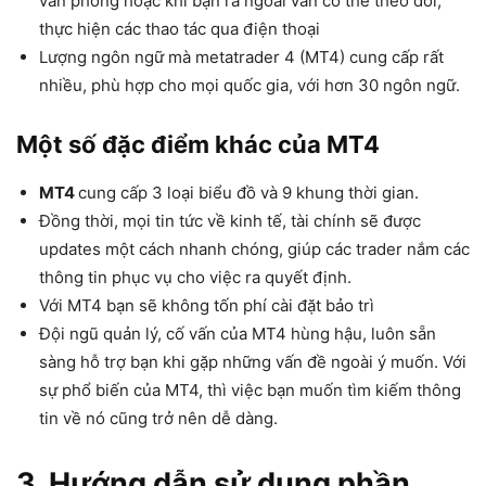
văn phòng hoặc khi bạn ra ngoài vẫn có thể theo dõi,
thực hiện các thao tác qua điện thoại
Lượng ngôn ngữ mà metatrader 4 (MT4) cung cấp rất
nhiều, phù hợp cho mọi quốc gia, với hơn 30 ngôn ngữ.
Một số đặc điểm khác của MT4
MT4
cung cấp 3 loại biểu đồ và 9 khung thời gian.
Đồng thời, mọi tin tức về kinh tế, tài chính sẽ được
updates một cách nhanh chóng, giúp các trader nắm các
thông tin phục vụ cho việc ra quyết định.
Với MT4 bạn sẽ không tốn phí cài đặt bảo trì
Đội ngũ quản lý, cố vấn của MT4 hùng hậu, luôn sẵn
sàng hỗ trợ bạn khi gặp những vấn đề ngoài ý muốn. Với
sự phổ biến của MT4, thì việc bạn muốn tìm kiếm thông
tin về nó cũng trở nên dễ dàng.
3. Hướng dẫn sử dụng phần