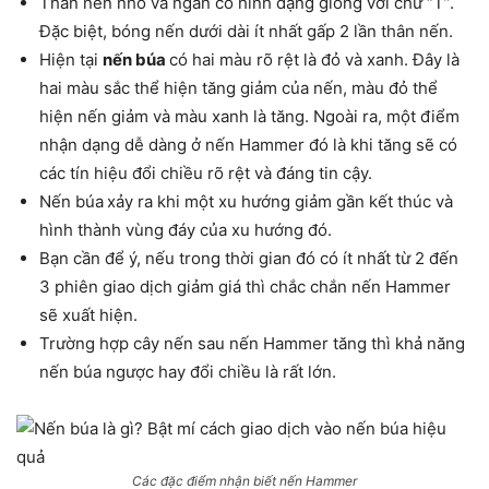
Thân nến nhỏ và ngắn có hình dạng giống với chữ “T”.
Đặc biệt, bóng nến dưới dài ít nhất gấp 2 lần thân nến.
Hiện tại
nến búa
có hai màu rõ rệt là đỏ và xanh. Đây là
hai màu sắc thể hiện tăng giảm của nến, màu đỏ thể
hiện nến giảm và màu xanh là tăng. Ngoài ra, một điểm
nhận dạng dễ dàng ở nến Hammer đó là khi tăng sẽ có
các tín hiệu đổi chiều rõ rệt và đáng tin cậy.
Nến búa
xảy ra khi một xu hướng giảm gần kết thúc và
hình thành vùng đáy của xu hướng đó.
Bạn cần để ý, nếu trong thời gian đó có ít nhất từ 2 đến
3 phiên giao dịch giảm giá thì chắc chắn nến Hammer
sẽ xuất hiện.
Trường hợp cây nến sau nến Hammer tăng thì khả năng
nến búa ngược hay đổi chiều là rất lớn.
Các đặc điểm nhận biết nến Hammer