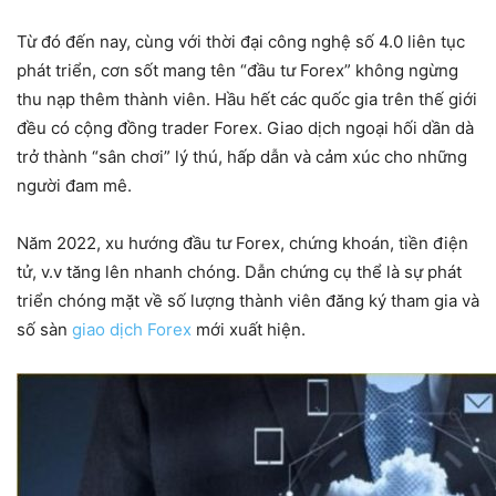
Từ đó đến nay, cùng với thời đại công nghệ số 4.0 liên tục
phát triển, cơn sốt mang tên “đầu tư Forex” không ngừng
thu nạp thêm thành viên. Hầu hết các quốc gia trên thế giới
đều có cộng đồng trader Forex. Giao dịch ngoại hối dần dà
trở thành “sân chơi” lý thú, hấp dẫn và cảm xúc cho những
người đam mê.
Năm 2022, xu hướng đầu tư Forex, chứng khoán, tiền điện
tử, v.v tăng lên nhanh chóng. Dẫn chứng cụ thể là sự phát
triển chóng mặt về số lượng thành viên đăng ký tham gia và
số sàn
giao dịch Forex
mới xuất hiện.