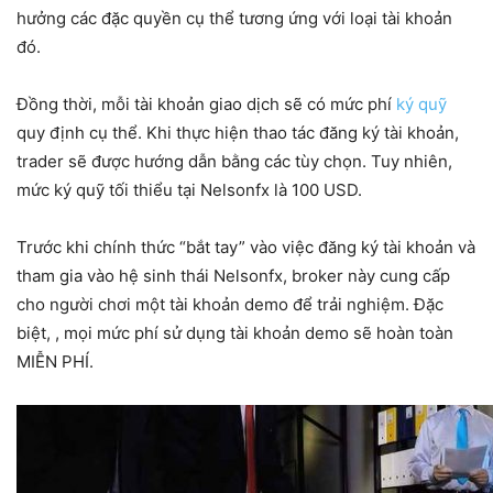
hưởng các đặc quyền cụ thể tương ứng với loại tài khoản
đó.
Đồng thời, mỗi tài khoản giao dịch sẽ có mức phí
ký quỹ
quy định cụ thể. Khi thực hiện thao tác đăng ký tài khoản,
trader sẽ được hướng dẫn bằng các tùy chọn. Tuy nhiên,
mức ký quỹ tối thiểu tại Nelsonfx là 100 USD.
Trước khi chính thức “bắt tay” vào việc đăng ký tài khoản và
tham gia vào hệ sinh thái Nelsonfx, broker này cung cấp
cho người chơi một tài khoản demo để trải nghiệm. Đặc
biệt, , mọi mức phí sử dụng tài khoản demo sẽ hoàn toàn
MIỄN PHÍ.