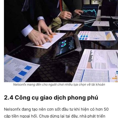
Nelsonfx mang đến cho người chơi nhiều lựa chọn về tài khoản
2.4 Công cụ giao dịch phong phú
Nelsonfx đang tạo nên cơn sốt đầu tư khi hiện có hơn 50
cặp tiền ngoại hối. Chưa dừng lại tại đây, nhà phát triển