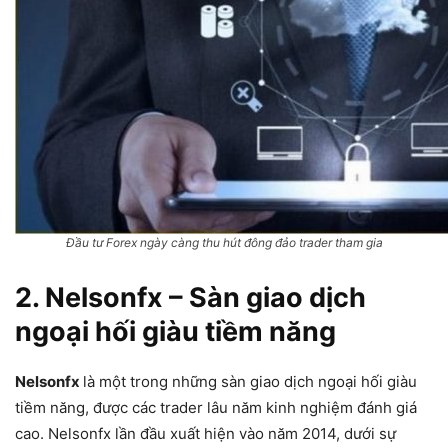
Đầu tư Forex ngày càng thu hút đông đảo trader tham gia
2. Nelsonfx – Sàn giao dịch
ngoại hối giàu tiềm năng
Nelsonfx
là một trong những sàn giao dịch ngoại hối giàu
tiềm năng, được các trader lâu năm kinh nghiệm đánh giá
cao. Nelsonfx lần đầu xuất hiện vào năm 2014, dưới sự