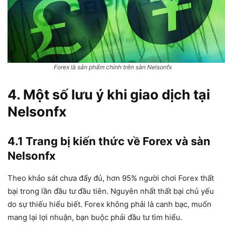
Forex là sản phẩm chính trên sàn Nelsonfx
4. Một số lưu ý khi giao dịch tại
Nelsonfx
4.1 Trang bị kiến thức về Forex và sàn
Nelsonfx
Theo khảo sát chưa đẩy đủ, hơn 95% người chơi Forex thất
bại trong lần đầu tư đầu tiên. Nguyên nhất thất bại chủ yếu
do sự thiếu hiểu biết. Forex không phải là canh bạc, muốn
mang lại lợi nhuận, bạn buộc phải đầu tư tìm hiểu.