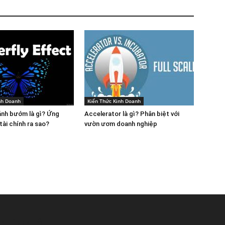
nh Doanh
Kiến Thức Kinh Doanh
ánh bướm là gì? Ứng
Accelerator là gì? Phân biệt với
tài chính ra sao?
vườn ươm doanh nghiệp
CHÚNG TÔI
T