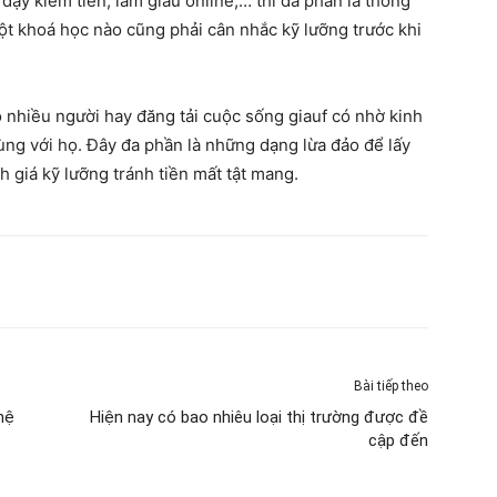
dạy kiếm tiền, làm giàu online,… thì đa phần là thông
một khoá học nào cũng phải cân nhắc kỹ lưỡng trước khi
 nhiều người hay đăng tải cuộc sống giauf có nhờ kinh
ùng với họ. Đây đa phần là những dạng lừa đảo để lấy
h giá kỹ lưỡng tránh tiền mất tật mang.
Bài tiếp theo
hệ
Hiện nay có bao nhiêu loại thị trường được đề
cập đến