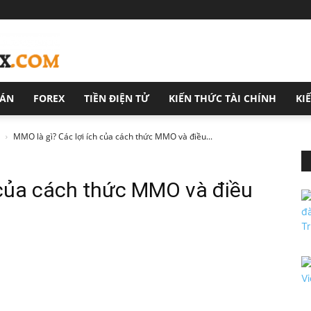
OÁN
FOREX
TIỀN ĐIỆN TỬ
KIẾN THỨC TÀI CHÍNH
KI
MMO là gì? Các lợi ích của cách thức MMO và điều...
 của cách thức MMO và điều