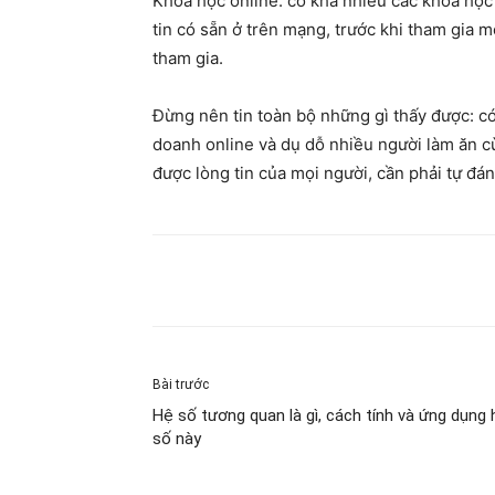
Khoá học online: có khá nhiều các khoá học 
tin có sẵn ở trên mạng, trước khi tham gia 
tham gia.
Đừng nên tin toàn bộ những gì thấy được: có
doanh online và dụ dỗ nhiều người làm ăn c
được lòng tin của mọi người, cần phải tự đán
Share
Bài trước
Hệ số tương quan là gì, cách tính và ứng dụng 
số này