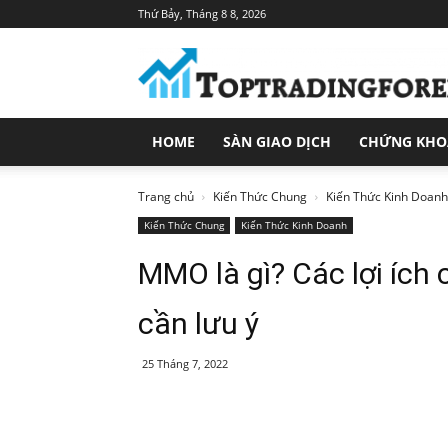
Thứ Bảy, Tháng 8 8, 2026
Toptradingforex.com
–
Trang
Tin
Tức
HOME
SÀN GIAO DỊCH
CHỨNG KH
Đầu
Tư
Tài
Trang chủ
Kiến Thức Chung
Kiến Thức Kinh Doanh
Chính
Kiến Thức Chung
Kiến Thức Kinh Doanh
MMO là gì? Các lợi ích
cần lưu ý
25 Tháng 7, 2022
Share