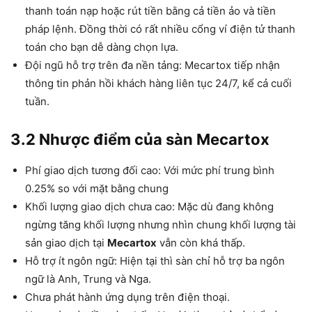
thanh toán nạp hoặc rút tiền bằng cả tiền ảo và tiền
pháp lệnh. Đồng thời có rất nhiều cổng ví điện tử thanh
toán cho bạn dễ dàng chọn lựa.
Đội ngũ hỗ trợ trên đa nền tảng: Mecartox tiếp nhận
thông tin phản hồi khách hàng liên tục 24/7, kể cả cuối
tuần.
3.2 Nhược điểm của sàn Mecartox
Phí giao dịch tương đối cao: Với mức phí trung bình
0.25% so với mặt bằng chung
Khối lượng giao dịch chưa cao: Mặc dù đang không
ngừng tăng khối lượng nhưng nhìn chung khối lượng tài
sản giao dịch tại
Mecartox
vẫn còn khá thấp.
Hỗ trợ ít ngôn ngữ: Hiện tại thì sàn chỉ hỗ trợ ba ngôn
ngữ là Anh, Trung và Nga.
Chưa phát hành ứng dụng trên điện thoại.