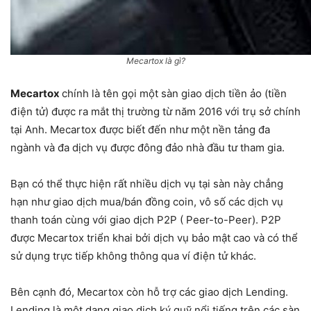
Mecartox là gì?
Mecartox
chính là tên gọi một sàn giao dịch tiền ảo (tiền
điện tử) được ra mắt thị trường từ năm 2016 với trụ sở chính
tại Anh. Mecartox được biết đến như một nền tảng đa
ngành và đa dịch vụ được đông đảo nhà đầu tư tham gia.
Bạn có thể thực hiện rất nhiều dịch vụ tại sàn này chẳng
hạn như giao dịch mua/bán đồng coin, vô số các dịch vụ
thanh toán cùng với giao dịch P2P ( Peer-to-Peer). P2P
được Mecartox triển khai bởi dịch vụ bảo mật cao và có thể
sử dụng trực tiếp không thông qua ví điện tử khác.
Bên cạnh đó, Mecartox còn hỗ trợ các giao dịch Lending.
Lending là một dạng giao dịch ký quỹ nổi tiếng trên các sàn