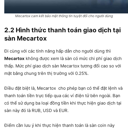
Mecartox cam kết bảo mật thông tin tuyệt đối cho người dùng
2.2 Hình thức thanh toán giao dịch tại
sàn Mecartox
Đi cùng với các tính năng hấp dẫn cho người dùng thì
Mecartox
không được xem là sàn có mức chi phí giao dịch
thấp. Mức phí giao dịch sàn Mecartox tương đối cao so với
mặt bằng chung trên thị trường với 0.25%.
Điều đặt biệt là, Mecartox cho phép bạn có thể đặt lệnh và
thanh toán tiền trực tiếp qua các ví điện tử bên ngoài. Bạn
có thể sử dụng ba loại đồng tiền khi thực hiện giao dịch tại
sàn này đó là RUB, USD và EUR.
Điểm cần lưu ý khi thực hiện thanh toán là sàn coin này