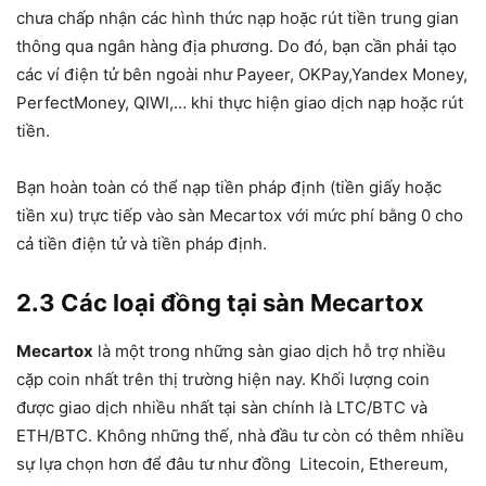
chưa chấp nhận các hình thức nạp hoặc rút tiền trung gian
thông qua ngân hàng địa phương. Do đó, bạn cần phải tạo
các ví điện tử bên ngoài như Payeer, OKPay,Yandex Money,
PerfectMoney, QIWI,… khi thực hiện giao dịch nạp hoặc rút
tiền.
Bạn hoàn toàn có thể nạp tiền pháp định (tiền giấy hoặc
tiền xu) trực tiếp vào sàn Mecartox với mức phí bằng 0 cho
cả tiền điện tử và tiền pháp định.
2.3 Các loại đồng tại sàn Mecartox
Mecartox
là một trong những sàn giao dịch hỗ trợ nhiều
cặp coin nhất trên thị trường hiện nay. Khối lượng coin
được giao dịch nhiều nhất tại sàn chính là LTC/BTC và
ETH/BTC. Không những thế, nhà đầu tư còn có thêm nhiều
sự lựa chọn hơn để đâu tư như đồng Litecoin, Ethereum,