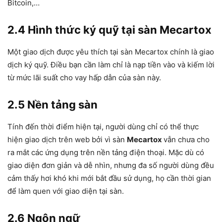
Bitcoin,…
2.4 Hình thức ký quỹ tại sàn Mecartox
Một giao dịch được yêu thích tại sàn Mecartox chính là giao
dịch ký quỹ. Điều bạn cần làm chỉ là nạp tiền vào và kiếm lời
từ mức lãi suất cho vay hấp dẫn của sàn này.
2.5 Nền tảng sàn
Tính đến thời điểm hiện tại, người dùng chỉ có thể thực
hiện giao dịch trên web bởi vì sàn
Mecartox
vẫn chưa cho
ra mắt các ứng dụng trên nền tảng điện thoại. Mặc dù có
giao diện đơn giản và dễ nhìn, nhưng đa số người dùng đều
cảm thấy hơi khó khi mới bắt đầu sử dụng, họ cần thời gian
để làm quen với giao diện tại sàn.
2.6 Ngôn ngữ