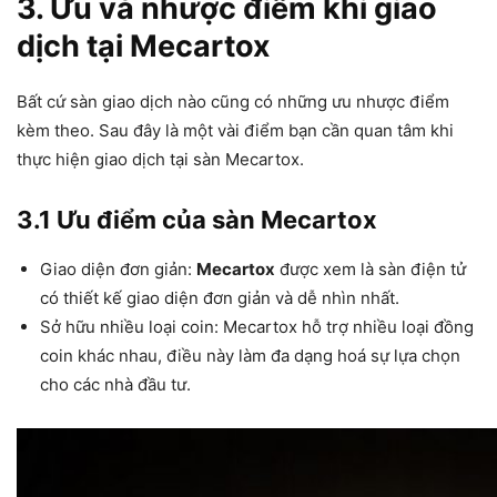
3. Ưu và nhược điểm khi giao
dịch tại Mecartox
Bất cứ sàn giao dịch nào cũng có những ưu nhược điểm
kèm theo. Sau đây là một vài điểm bạn cần quan tâm khi
thực hiện giao dịch tại sàn Mecartox.
3.1 Ưu điểm của sàn Mecartox
Giao diện đơn giản:
Mecartox
được xem là sàn điện tử
có thiết kế giao diện đơn giản và dễ nhìn nhất.
Sở hữu nhiều loại coin: Mecartox hỗ trợ nhiều loại đồng
coin khác nhau, điều này làm đa dạng hoá sự lựa chọn
cho các nhà đầu tư.