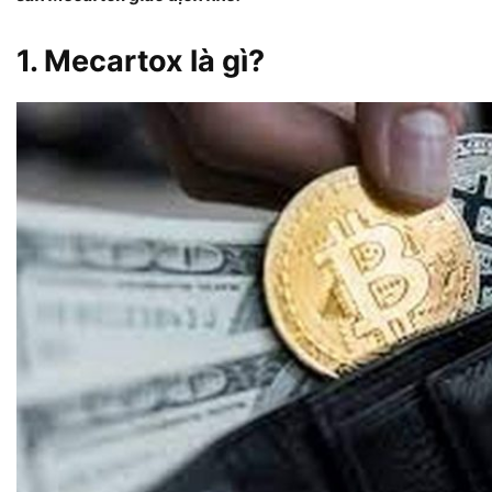
1. Mecartox là gì?