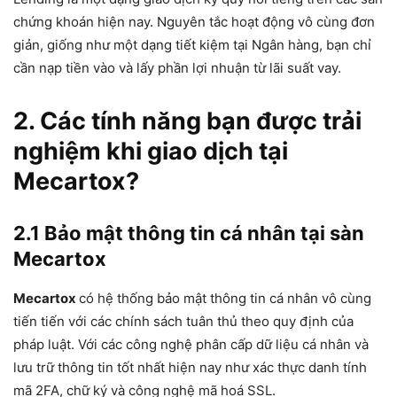
chứng khoán hiện nay. Nguyên tắc hoạt động vô cùng đơn
giản, giống như một dạng tiết kiệm tại Ngân hàng, bạn chỉ
cần nạp tiền vào và lấy phần lợi nhuận từ lãi suất vay.
2. Các tính năng bạn được trải
nghiệm khi giao dịch tại
Mecartox?
2.1 Bảo mật thông tin cá nhân tại sàn
Mecartox
Mecartox
có hệ thống bảo mật thông tin cá nhân vô cùng
tiến tiến với các chính sách tuân thủ theo quy định của
pháp luật. Với các công nghệ phân cấp dữ liệu cá nhân và
lưu trữ thông tin tốt nhất hiện nay như xác thực danh tính
mã 2FA, chữ ký và công nghệ mã hoá SSL.