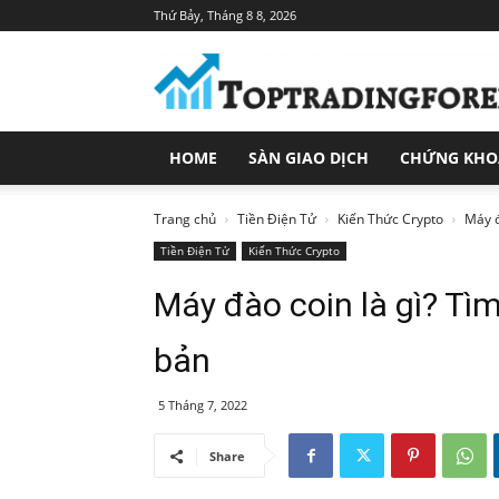
Thứ Bảy, Tháng 8 8, 2026
Toptradingforex.com
–
Trang
Tin
Tức
HOME
SÀN GIAO DỊCH
CHỨNG KH
Đầu
Tư
Tài
Trang chủ
Tiền Điện Tử
Kiến Thức Crypto
Máy đ
Chính
Tiền Điện Tử
Kiến Thức Crypto
Máy đào coin là gì? Tì
bản
5 Tháng 7, 2022
Share