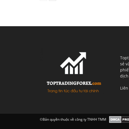
VỀ 
Topt
sẻ v
phiế
dịch
Liên
©
Bản quyền thuộc về công ty TNHH TMM