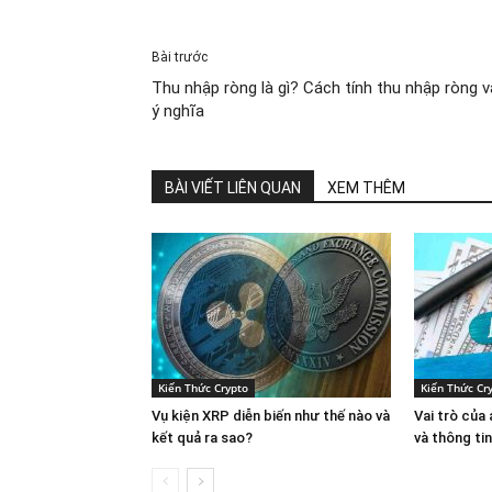
Bài trước
Thu nhập ròng là gì? Cách tính thu nhập ròng v
ý nghĩa
BÀI VIẾT LIÊN QUAN
XEM THÊM
Kiến Thức Crypto
Kiến Thức Cr
Vụ kiện XRP diễn biến như thế nào và
Vai trò của
kết quả ra sao?
và thông ti