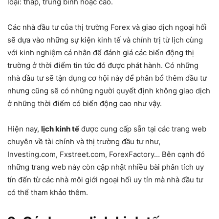
loại: thấp, trung bình hoặc cao.
Các nhà đầu tư của thị trường Forex và giao dịch ngoại hối
sẽ dựa vào những sự kiện kinh tế và chính trị từ lịch cùng
với kinh nghiệm cá nhân để đánh giá các biến động thị
trường ở thời điểm tin tức đó được phát hành. Có những
nhà đầu tư sẽ tận dụng cơ hội này để phân bổ thêm đầu tư
nhưng cũng sẽ có những người quyết định không giao dịch
ở những thời điểm có biến động cao như vậy.
Hiện nay,
lịch kinh tế
được cung cấp sẵn tại các trang web
chuyên về tài chính và thị trường đầu tư như,
Investing.com, Fxstreet.com, ForexFactory… Bên cạnh đó
những trang web này còn cập nhật nhiều bài phân tích uy
tín đến từ các nhà môi giới ngoại hối uy tín mà nhà đầu tư
có thể tham khảo thêm.