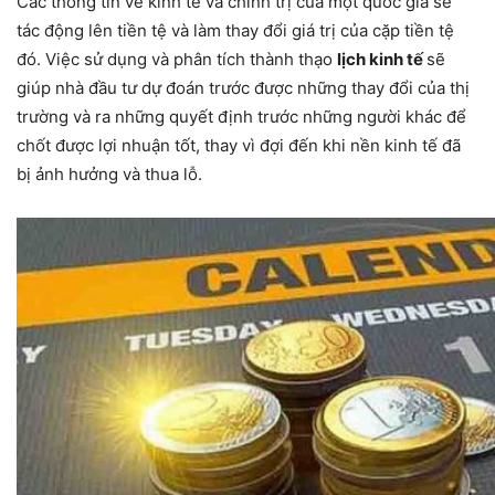
Các thông tin về kinh tế và chính trị của một quốc gia sẽ
tác động lên tiền tệ và làm thay đổi giá trị của cặp tiền tệ
đó. Việc sử dụng và phân tích thành thạo
lịch kinh tế
sẽ
giúp nhà đầu tư dự đoán trước được những thay đổi của thị
trường và ra những quyết định trước những người khác để
chốt được lợi nhuận tốt, thay vì đợi đến khi nền kinh tế đã
bị ảnh hưởng và thua lỗ.