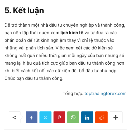
5. Kết luận
Để trở thành một nhà đầu tư chuyên nghiệp và thành công,
bạn nên tập thói quen xem
lịch kinh tế
và tự đưa ra các
phán đoán để rút kinh nghiệm thay vì chỉ lệ thuộc vào
những vài phân tích sẵn. Việc xem xét các dữ kiện sẽ
không mất quá nhiều thời gian mỗi ngày của bạn nhưng sẽ
mang lại hiệu quả tích cực giúp bạn đầu tư thành công hơn
khi biết cách kết nối các dữ kiện để bổ đầu tư phù hợp.
Chúc bạn đầu tư thành công.
Tổng hợp:
toptradingforex.com