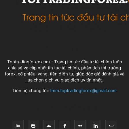
VỀ CHÚNG TÔI
Toptradingforex.com - Trang tin tức đầu tư tài chính luôn
chia sẻ và cập nhật tin tức tài chính, phân tích thị trường
forex, cổ phiếu, vàng, tiền điện tử, giúp độc giả đánh giá và
lựa chọn dịch vụ giao dịch uy tín nhất.
Liên hệ chúng tôi:
tmm.toptradingforex@gmail.com
THEO DÕI CHÚNG TÔI