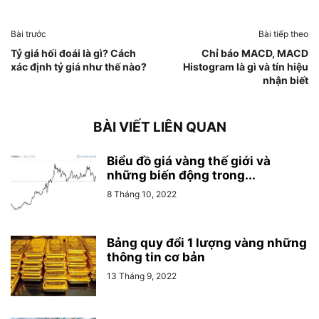
Bài trước
Bài tiếp theo
Tỷ giá hối đoái là gì? Cách
Chỉ báo MACD, MACD
xác định tỷ giá như thế nào?
Histogram là gì và tín hiệu
nhận biết
BÀI VIẾT LIÊN QUAN
Biểu đồ giá vàng thế giới và
những biến động trong...
8 Tháng 10, 2022
Bảng quy đổi 1 lượng vàng những
thông tin cơ bản
13 Tháng 9, 2022