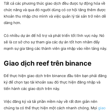
Tất cả các phương thức giao dịch đều được tự động hóa về
chức năng và qua đó người dùng có cơ hội tăng thêm được
khoản thu nhập cho mình và việc quản lý tài sản trở nên dễ
dàng hơn.
Có nhiều dự án để hỗ trợ và phát triển tốt lĩnh vực này. Nó
sẽ là cơ sở cho sự tham gia các dự án tốt hơn nhằm đẩy
mạnh sự gia tăng các thành viên gia nhập vào nền tảng này.
Giao dịch reef trên binance
Để thực hiện giao dịch trên binance đầu tiên bạn phải đăng
ký để chọn tạo tài khoản sau đó thực hiện đăng nhập và
tiến hành các giao dịch trên này.
Việc đăng ký và tải phần mềm này về rất đơn giản nên
chúng ta có thể thực hiện một cách nhanh chóng. Mọi
giao