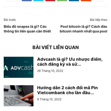
Bài trước
Bài tiếp theo
Biểu đồ snapex là gì? Các
Pool bitcoin là gì? Cách đào
thông tin liên quan cần thiết
bitcoin nhanh nhất qua pool
BÀI VIẾT LIÊN QUAN
Advcash là gì? Ưu nhược điểm,
cách đăng ký và sử...
26 Tháng 10, 2022
Hướng dẫn 2 cách đổi mã Pin
Vietcombank cho lần đầu...
6 Tháng 10, 2022