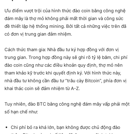
Ưu điểm vượt trội của hình thức đào coin bằng công nghệ
đám mây là thợ mỏ không phải mất thời gian và công sức
đề thiết lập hệ thống mining. Bởi tất cả những việc trên đã
có đơn vị trung gian đảm nhiệm.
Cách thức tham gia: Nhà đầu tư ký hợp đồng với đơn vị
trung gian. Trong hợp đồng này sẽ ghi rõ tỷ lệ băm, chi phí
đào coin cũng như các điều khoản quy định, thợ mỏ nên
tham khảo kỹ trước khi quyết định ký. Với hình thức này,
nhà đầu tư không cần đầu tư “trâu cày Bitcoin”, phía đơn vị
khai thác coin sẽ đảm nhiệm từ A-Z.
Tuy nhiên, đào BTC bằng công nghệ đám mây vấp phải một
số hạn chế như:
Chi phí bỏ ra khá lớn, bạn không được chủ động đào