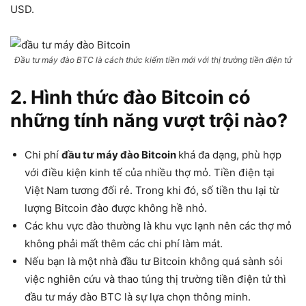
USD.
Đầu tư máy đào BTC là cách thức kiếm tiền mới với thị trường tiền điện tử
2. Hình thức đào Bitcoin có
những tính năng vượt trội nào?
Chi phí
đầu tư máy đào Bitcoin
khá đa dạng, phù hợp
với điều kiện kinh tế của nhiều thợ mỏ. Tiền điện tại
Việt Nam tương đối rẻ. Trong khi đó, số tiền thu lại từ
lượng Bitcoin đào được không hề nhỏ.
Các khu vực đào thường là khu vực lạnh nên các thợ mỏ
không phải mất thêm các chi phí làm mát.
Nếu bạn là một nhà đầu tư Bitcoin không quá sành sỏi
việc nghiên cứu và thao túng thị trường tiền điện tử thì
đầu tư máy đào BTC là sự lựa chọn thông minh.