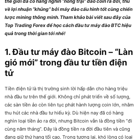
thế giới đã có hàng nghìn “nông trại” đào coin ra đời, thu
về lợi nhuận “khủng” bởi máy đào cấu hình tốt cùng chiến
lược mining thông minh. Tham khảo bài viết sau đây của
Top Trading Forex để học cách đầu tư máy đào BTC hiệu
quả trong thời gian tới nhé!
1. Đầu tư máy đào Bitcoin – “Làn
gió mới” trong đầu tư tiền điện
tử
Tiền điện tử là thị trường sinh lời hấp dẫn cho hàng triệu
nhà đầu tư trên thế giới. Không chỉ phát triển về số lượng,
các sàn tiền ảo còn liên tục phát hành lượng coin lớn, nhằm
thu hút các nhà đầu tư hiếu kỳ. Dù hiện nay đã có hàng
nghìn loại tiền ảo ra đời, nhưng Bitcoin vẫn là đồng tiền “đi
cùng năm tháng”. Đây là đồng tiền ra đời đầu tiên và cũng
đang giữ thứ hạng tối cao. Trong tương lai, khó lòng có loại