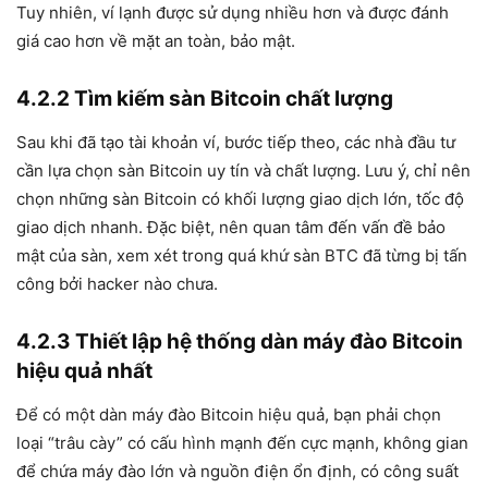
Tuy nhiên, ví lạnh được sử dụng nhiều hơn và được đánh
giá cao hơn về mặt an toàn, bảo mật.
4.2.2 Tìm kiếm sàn Bitcoin chất lượng
Sau khi đã tạo tài khoản ví, bước tiếp theo, các nhà đầu tư
cần lựa chọn sàn Bitcoin uy tín và chất lượng. Lưu ý, chỉ nên
chọn những sàn Bitcoin có khối lượng giao dịch lớn, tốc độ
giao dịch nhanh. Đặc biệt, nên quan tâm đến vấn đề bảo
mật của sàn, xem xét trong quá khứ sàn BTC đã từng bị tấn
công bởi hacker nào chưa.
4.2.3 Thiết lập hệ thống dàn máy đào Bitcoin
hiệu quả nhất
Để có một dàn máy đào Bitcoin hiệu quả, bạn phải chọn
loại “trâu cày” có cấu hình mạnh đến cực mạnh, không gian
để chứa máy đào lớn và nguồn điện ổn định, có công suất