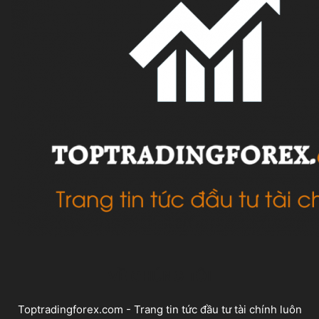
VỀ CHÚNG TÔI
Toptradingforex.com - Trang tin tức đầu tư tài chính luôn