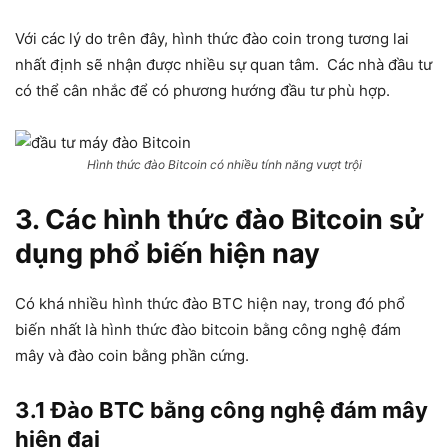
Với các lý do trên đây, hình thức đào coin trong tương lai
nhất định sẽ nhận được nhiều sự quan tâm. Các nhà đầu tư
có thể cân nhắc để có phương hướng đầu tư phù hợp.
Hình thức đào Bitcoin có nhiều tính năng vượt trội
3. Các hình thức đào Bitcoin sử
dụng phổ biến hiện nay
Có khá nhiều hình thức đào BTC hiện nay, trong đó phổ
biến nhất là hình thức đào bitcoin bằng công nghệ đám
mây và đào coin bằng phần cứng.
3.1 Đào BTC bằng công nghệ đám mây
hiện đại