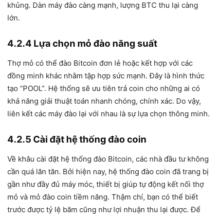
khủng. Dàn máy đào càng mạnh, lượng BTC thu lại càng
lớn.
4.2.4 Lựa chọn mỏ đào năng suất
Thợ mỏ có thể đào Bitcoin đơn lẻ hoặc kết hợp với các
đồng minh khác nhằm tập hợp sức mạnh. Đây là hình thức
tạo “POOL”. Hệ thống sẽ ưu tiên trả coin cho những ai có
khả năng giải thuật toán nhanh chóng, chính xác. Do vậy,
liên kết các máy đào lại với nhau là sự lựa chọn thông minh.
4.2.5 Cài đặt hệ thống đào coin
Về khâu cài đặt hệ thống đào Bitcoin, các nhà đầu tư không
cần quá lăn tăn. Bởi hiện nay, hệ thống đào coin đã trang bị
gần như đầy đủ máy móc, thiết bị giúp tự động kết nối thợ
mỏ và mỏ đào coin tiềm năng. Thậm chí, bạn có thể biết
trước được tỷ lệ băm cũng như lợi nhuận thu lại được. Để