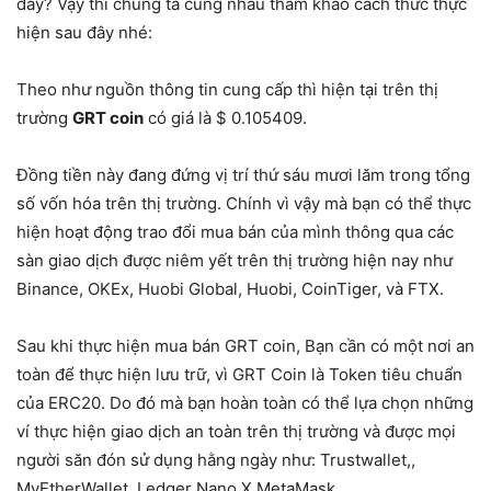
đấy? Vậy thì chúng ta cùng nhau tham khảo cách thức thực
hiện sau đây nhé:
Theo như nguồn thông tin cung cấp thì hiện tại trên thị
trường
GRT coin
có giá là $ 0.105409.
Đồng tiền này đang đứng vị trí thứ sáu mươi lăm trong tổng
số vốn hóa trên thị trường. Chính vì vậy mà bạn có thể thực
hiện hoạt động trao đổi mua bán của mình thông qua các
sàn giao dịch được niêm yết trên thị trường hiện nay như
Binance, OKEx, Huobi Global, Huobi, CoinTiger, và FTX.
Sau khi thực hiện mua bán GRT coin, Bạn cần có một nơi an
toàn để thực hiện lưu trữ, vì GRT Coin là Token tiêu chuẩn
của ERC20. Do đó mà bạn hoàn toàn có thể lựa chọn những
ví thực hiện giao dịch an toàn trên thị trường và được mọi
người săn đón sử dụng hằng ngày như: Trustwallet,,
MyEtherWallet, Ledger Nano X MetaMask,…