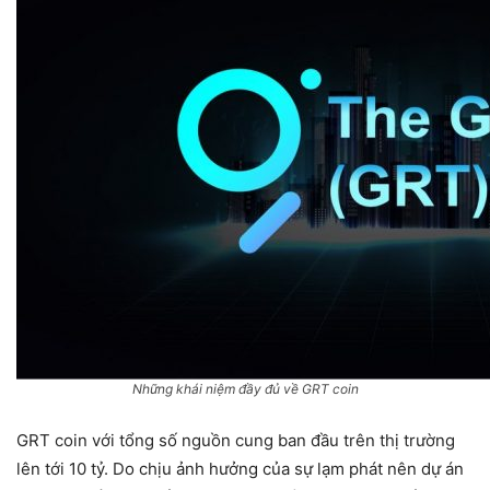
Những khái niệm đầy đủ về GRT coin
GRT coin với tổng số nguồn cung ban đầu trên thị trường
lên tới 10 tỷ. Do chịu ảnh hưởng của sự lạm phát nên dự án