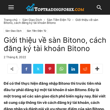
Trang chủ
Sàn Giao Dịch
Sàn Tiền Điện Tử
Giới thiệu về sàn
Bitono, cách đăng ký tài khoản Bitono
Sàn Giao Dịch
Sàn Tiền Điện Tử
Giới thiệu về sàn Bitono, cách
đăng ký tài khoản Bitono
2 Tháng 8, 2022
Để có thể thực hiện đăng nhập Bitono thì trước tiên nhà
đầu tư phải đăng ký một tài khoản ở sàn Bitono. Đây là
một trong số các sàn giao dịch phổ biến ngày nay. Bài viết
sẽ cung cấp thông tin về cách đăng ký tài khoản, cách
đăng nhập và đánh giá về ưu nhược điểm của sàn Bitono.