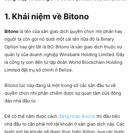
1. Khái niệm về Bitono
Bitono
là tên của sàn giao dịch quyền chọn nhị phân hay
người ta còn gọi nó dưới một cái tên nữa đó là Binary
Option hay ghi tắt là BO. Bitono là sàn giao dịch thuộc sự
quản lý của doanh nghiệp Winsbank Holding Limited. Đây
là công ty con đến từ tập đoàn World Blockchain Holding
Limited đặt trụ sở chính ở Belize.
Bitono lúc này đang là một trong số các sàn đầu tư về
quyền chọn nhị phân chiếm được sự quan tâm của đông
đảo nhà đầu tư.
Để có thể nắm được cách
đăng nhập Bitono
thì đầu tiên
nhà đầu tư cần phải mở tài khoản ở sàn giao dịch này. Các
bước mở tài khoản sẽ được thực hiện thông qua các bước