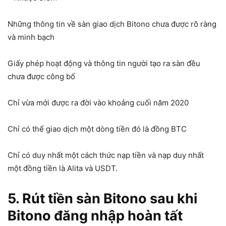
Những thông tin về sàn giao dịch Bitono chưa được rõ ràng
và minh bạch
Giấy phép hoạt động và thông tin người tạo ra sàn đều
chưa được công bố
Chỉ vừa mới được ra đời vào khoảng cuối năm 2020
Chỉ có thể giao dịch một dòng tiền đó là đồng BTC
Chỉ có duy nhất một cách thức nạp tiền và nạp duy nhất
một đồng tiền là Alita và USDT.
5. Rút tiền sàn Bitono sau khi
Bitono đăng nhập hoàn tất