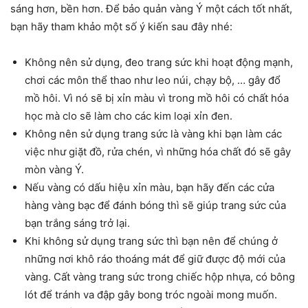
sáng hơn, bền hơn. Để bảo quản vàng Ý một cách tốt nhất,
bạn hãy tham khảo một số ý kiến sau đây nhé:
Không nên sử dụng, đeo trang sức khi hoạt động mạnh,
chơi các môn thể thao như leo núi, chạy bộ, … gây đổ
mồ hôi. Vì nó sẽ bị xỉn màu vì trong mồ hôi có chất hóa
học mà clo sẽ làm cho các kim loại xỉn đen.
Không nên sử dụng trang sức là vàng khi bạn làm các
việc như giặt đồ, rửa chén, vì những hóa chất đó sẽ gây
mòn vàng Ý.
Nếu vàng có dấu hiệu xỉn màu, bạn hãy đến các cửa
hàng vàng bạc để đánh bóng thì sẽ giúp trang sức của
bạn trắng sáng trở lại.
Khi không sử dụng trang sức thì bạn nên để chúng ở
những nơi khô ráo thoáng mát để giữ được độ mới của
vàng. Cất vàng trang sức trong chiếc hộp nhựa, có bông
lót để tránh va đập gây bong tróc ngoài mong muốn.