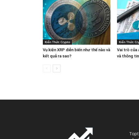
Kiến Thức Crypto
Kiến Thức Cr
Vụ kiện XRP diễn biến như thế nào và
Vai trò của
kết quả ra sao?
và thông ti
VỀ 
Topt