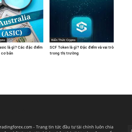
ypto
Kiến Thức Crypto
 asic là gì? Các đặc điểm
SCF Token là gì? Đặc điểm và vai trò
n cơ bản
trong thị trường
CHÚNG TÔI
T
radingforex.com - Trang tin tức đầu tư tài chính luôn chia