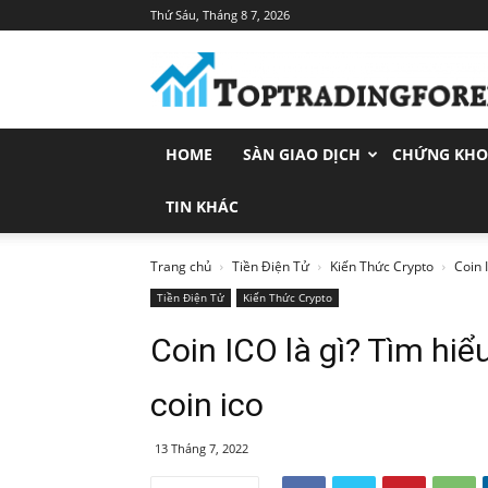
Thứ Sáu, Tháng 8 7, 2026
Toptradingforex.com
–
Trang
Tin
Tức
HOME
SÀN GIAO DỊCH
CHỨNG KH
Đầu
Tư
Tài
TIN KHÁC
Chính
Trang chủ
Tiền Điện Tử
Kiến Thức Crypto
Coin 
Tiền Điện Tử
Kiến Thức Crypto
Coin ICO là gì? Tìm hiể
coin ico
13 Tháng 7, 2022