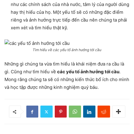
như các chính sách của nhà nước, tâm lý của người dùng
hay thị hiếu của họ. Một yếu tố sẽ có những đặc điểm
riêng và ảnh hưởng trực tiếp đến cầu nên chúng ta phải
xem xét và tìm hiểu thật kỹ.
Tìm hiểu về các yếu tố ảnh hưởng tới cầu
Những gì chúng ta vừa tìm hiểu là khái niệm đưa ra cầu là
gì. Cũng như tìm hiểu về
các yếu tố ảnh hưởng tới cầu
.
Mong rằng chúng ta sẽ có những kiến thức bổ ích cho mình
và học tập được những kinh nghiệm quý báu.