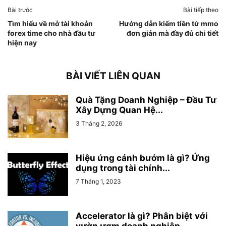
Bài trước
Bài tiếp theo
Tìm hiểu về mở tài khoản
Hướng dẫn kiếm tiền từ mmo
forex time cho nhà đầu tư
đơn giản mà đầy đủ chi tiết
hiện nay
BÀI VIẾT LIÊN QUAN
Quà Tặng Doanh Nghiệp – Đầu Tư
Xây Dựng Quan Hệ...
3 Tháng 2, 2026
Hiệu ứng cánh bướm là gì? Ứng
dụng trong tài chính...
7 Tháng 1, 2023
Accelerator là gì? Phân biệt với