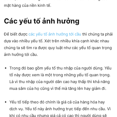
mặt hàng của nền kinh tế.
Các yếu tố ảnh hưởng
Để biết được
các yếu tố ảnh hưởng tới cầu
thì chúng ta phải
dựa vào nhiều yếu tố. Xét trên nhiều khía cạnh khác nhau
chúng ta sẽ tìm ra được quy luật như các yếu tố quan trọng
ảnh hưởng tới cầu.
Trong đó bao gồm yếu tố thu nhập của người dùng. Yếu
tố này được xem là một trong những yếu tố quan trọng.
Là vì thu nhập của người dân cao hay thấp thì khả năng
mua sắm của họ cũng vì thế mà tăng lên hay giảm đi.
Yếu tố tiếp theo đó chính là giá cả của hàng hóa hay
dịch vụ. Yếu tố này ảnh hưởng trực tiếp đến nhu cầu. Vì
khi có nhu cầu nhưng giá cả có cao thì người dùng sẽ