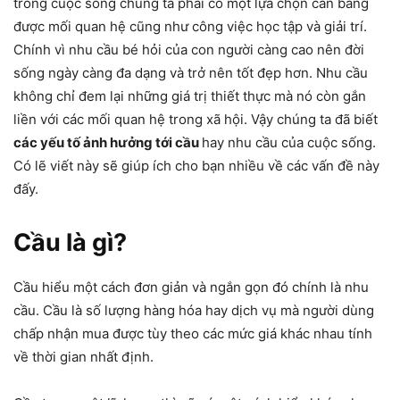
trong cuộc sống chúng ta phải có một lựa chọn cân bằng
được mối quan hệ cũng như công việc học tập và giải trí.
Chính vì nhu cầu bé hỏi của con người càng cao nên đời
sống ngày càng đa dạng và trở nên tốt đẹp hơn. Nhu cầu
không chỉ đem lại những giá trị thiết thực mà nó còn gắn
liền với các mối quan hệ trong xã hội. Vậy chúng ta đã biết
các yếu tố ảnh hưởng tới cầu
hay nhu cầu của cuộc sống.
Có lẽ viết này sẽ giúp ích cho bạn nhiều về các vấn đề này
đấy.
Cầu là gì?
Cầu hiểu một cách đơn giản và ngắn gọn đó chính là nhu
cầu. Cầu là số lượng hàng hóa hay dịch vụ mà người dùng
chấp nhận mua được tùy theo các mức giá khác nhau tính
về thời gian nhất định.