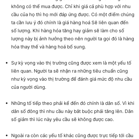
không có thể mua được. Chỉ khi giá cả phù hợp với nhu
cầu của họ thì họ mới đáp ứng được. Có một điểm chúng
ta cần lưu ý đó chính là giá hàng hoá Sẽ liên quan đến
số lượng. Khi hàng hóa tăng hay giảm sẽ làm cho số
lượng này bị ảnh hưởng theo nên người ta gọi đó là hàng
hóa thay thế và hàng hoá bổ sung.
Sự kỳ vọng vào thị trường cũng được xem là một yếu tố
liên quan. Người ta sẽ nhận ra những tiêu chuẩn cũng
như kỳ vọng vào thị trường để đánh giá mức độ nhu cầu
của người dùng.
Những tố tiếp theo phải kể đến đó chính là dân số. Vì khi
dân số đông thì nhu cầu này bắt buộc phải tăng lên. Dân
số giảm thì lúc này yêu cầu sẽ không được cao.
Ngoài ra còn các yếu tố khác cũng được trực tiếp tới cầu