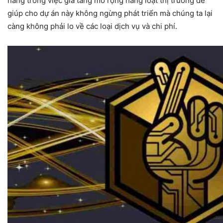
năng trong việc gia tăng mở rộng hàng loạt thị trường để
giúp cho dự án này không ngừng phát triển mà chúng ta lại
càng không phải lo về các loại dịch vụ và chi phí.