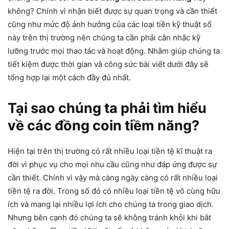
không? Chính vì nhận biết được sự quan trọng và cần thiết
cũng như mức độ ảnh hưởng của các loại tiền kỹ thuật số
này trên thị trường nên chúng ta cần phải cân nhắc kỹ
lưỡng trước mọi thao tác và hoạt động. Nhằm giúp chúng ta
tiết kiệm được thời gian và công sức bài viết dưới đây sẽ
tổng hợp lại một cách đầy đủ nhất.
Tại sao chúng ta phải tìm hiểu
về các đồng coin tiềm năng?
Hiện tại trên thị trường có rất nhiều loại tiền tệ kĩ thuật ra
đời vì phục vụ cho mọi nhu cầu cũng như đáp ứng được sự
cần thiết. Chính vì vậy mà càng ngày càng có rất nhiều loại
tiền tệ ra đời. Trong số đó có nhiều loại tiền tệ vô cùng hữu
ích và mang lại nhiều lợi ích cho chúng ta trong giao dịch.
Nhưng bên cạnh đó chúng ta sẽ không tránh khỏi khi bắt