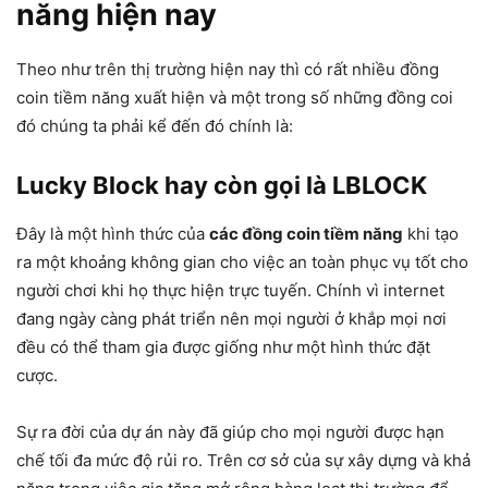
năng hiện nay
Theo như trên thị trường hiện nay thì có rất nhiều đồng
coin tiềm năng xuất hiện và một trong số những đồng coi
đó chúng ta phải kể đến đó chính là:
Lucky Block hay còn gọi là LBLOCK
Đây là một hình thức của
các đồng coin tiềm năng
khi tạo
ra một khoảng không gian cho việc an toàn phục vụ tốt cho
người chơi khi họ thực hiện trực tuyến. Chính vì internet
đang ngày càng phát triển nên mọi người ở khắp mọi nơi
đều có thể tham gia được giống như một hình thức đặt
cược.
Sự ra đời của dự án này đã giúp cho mọi người được hạn
chế tối đa mức độ rủi ro. Trên cơ sở của sự xây dựng và khả