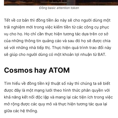
Đồng basic attention token
Tết về cơ bản thì đồng tiền ảo này sẽ cho người dùng một
trải nghiệm mới trong việc kiếm tiền từ các công cụ phục
vụ cho họ. Họ chỉ cần thực hiện tương tác dựa trên cơ sở
của những thông tin quảng cáo và sau đó họ sẽ được chia
sẻ với những nhà tiếp thị. Thực hiện quá trình trao đổi này
sẽ giúp cho người dùng có một khoản lợi nhuận từ BAT.
Cosmos hay ATOM
Tìm hiểu về đồng tiền kỹ thuật số này thì chúng ta sẽ biết
được đây là một mạng lưới theo hình thức phân quyền với
khả năng kết nối độc lập và mang lại các tiện ích trong việc
mở rộng được các quy mô và thực hiện tương tác qua lại
giữa các hệ thống.