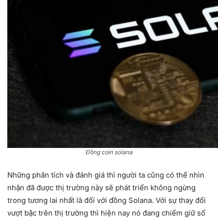
Đồng coin solana
Những phân tích và đánh giá thì người ta cũng có thể nhìn
nhận đã được thị trường này sẽ phát triển không ngừng
trong tương lai nhất là đối với đồng Solana. Với sự thay đổi
vượt bậc trên thị trường thì hiện nay nó đang chiếm giữ số