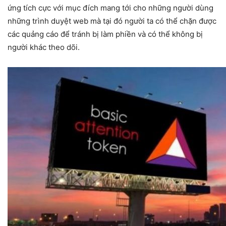
ứng tích cực với mục đích mang tới cho những người dùng
những trình duyệt web mà tại đó người ta có thể chặn được
các quảng cáo để tránh bị làm phiền và có thể không bị
người khác theo dõi.