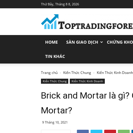
Thứ Bảy, Tháng 8 8, 2026
Toptradingforex.com
–
Trang
Tin
Tức
HOME
SÀN GIAO DỊCH
CHỨNG KH
Đầu
Tư
Tài
TIN KHÁC
Chính
Trang chủ
Kiến Thức Chung
Kiến Thức Kinh Doanh
Kiến Thức Chung
Kiến Thức Kinh Doanh
Brick and Mortar là gì?
Mortar?
9 Tháng 10, 2021