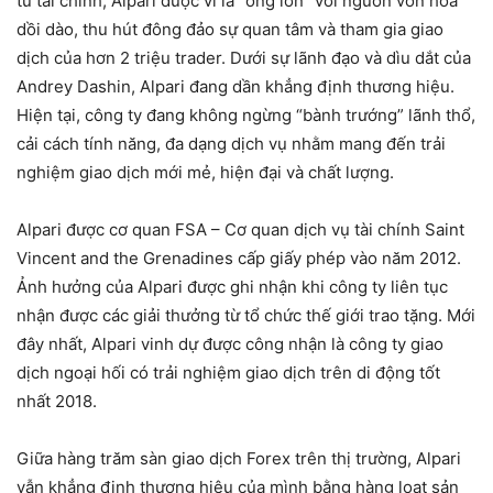
tư tài chính, Alpari được ví là “ông lớn” với nguồn vốn hóa
dồi dào, thu hút đông đảo sự quan tâm và tham gia giao
dịch của hơn 2 triệu trader. Dưới sự lãnh đạo và dìu dắt của
Andrey Dashin, Alpari đang dần khẳng định thương hiệu.
Hiện tại, công ty đang không ngừng “bành trướng” lãnh thổ,
cải cách tính năng, đa dạng dịch vụ nhằm mang đến trải
nghiệm giao dịch mới mẻ, hiện đại và chất lượng.
Alpari được cơ quan FSA – Cơ quan dịch vụ tài chính Saint
Vincent and the Grenadines cấp giấy phép vào năm 2012.
Ảnh hưởng của Alpari được ghi nhận khi công ty liên tục
nhận được các giải thưởng từ tổ chức thế giới trao tặng. Mới
đây nhất, Alpari vinh dự được công nhận là công ty giao
dịch ngoại hối có trải nghiệm giao dịch trên di động tốt
nhất 2018.
Giữa hàng trăm sàn giao dịch Forex trên thị trường, Alpari
vẫn khẳng định thương hiệu của mình bằng hàng loạt sản