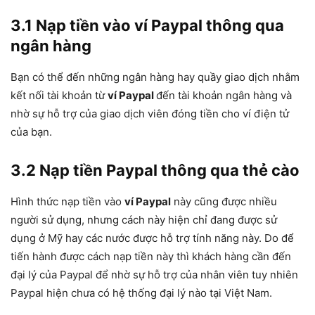
3.1 Nạp tiền vào ví Paypal thông qua
ngân hàng
Bạn có thể đến những ngân hàng hay quầy giao dịch nhằm
kết nối tài khoản từ
ví Paypal
đến tài khoản ngân hàng và
nhờ sự hỗ trợ của giao dịch viên đóng tiền cho ví điện tử
của bạn.
3.2 Nạp tiền Paypal thông qua thẻ cào
Hình thức nạp tiền vào
ví Paypal
này cũng được nhiều
người sử dụng, nhưng cách này hiện chỉ đang được sử
dụng ở Mỹ hay các nước được hỗ trợ tính năng này. Do để
tiến hành được cách nạp tiền này thì khách hàng cần đến
đại lý của Paypal để nhờ sự hỗ trợ của nhân viên tuy nhiên
Paypal hiện chưa có hệ thống đại lý nào tại Việt Nam.