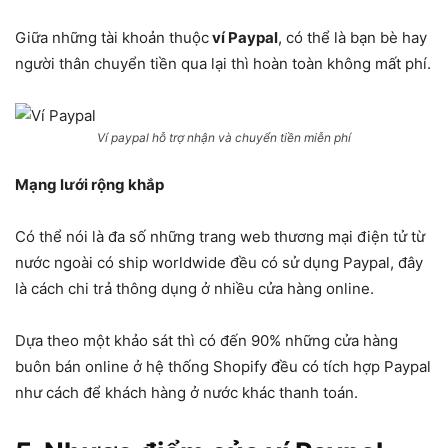
Giữa những tài khoản thuộc
ví Paypal
, có thể là bạn bè hay
người thân chuyển tiền qua lại thì hoàn toàn không mất phí.
Ví paypal hỗ trợ nhận và chuyển tiền miễn phí
Mạng lưới rộng khắp
Có thể nói là đa số những trang web thương mại điện tử từ
nước ngoài có ship worldwide đều có sử dụng Paypal, đây
là cách chi trả thông dụng ở nhiều cửa hàng online.
Dựa theo một khảo sát thì có đến 90% những cửa hàng
buôn bán online ở hệ thống Shopify đều có tích hợp Paypal
như cách để khách hàng ở nước khác thanh toán.