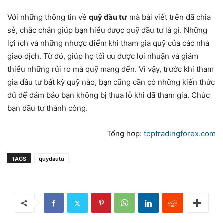
Với những thông tin về
quỹ đầu tư
mà bài viết trên đã chia
sẻ, chắc chắn giúp bạn hiểu được quỹ đầu tư là gì. Những
lợi ích và những nhược điểm khi tham gia quỹ của các nhà
giao dịch. Từ đó, giúp họ tối ưu được lợi nhuận và giảm
thiểu những rủi ro mà quỹ mang đến. Vì vậy, trước khi tham
gia đầu tư bất kỳ quỹ nào, bạn cũng cần có những kiến thức
đủ để đảm bảo bạn không bị thua lỗ khi đã tham gia. Chúc
bạn đầu tư thành công.
Tổng hợp:
toptradingforex.com
TAGS
quydautu