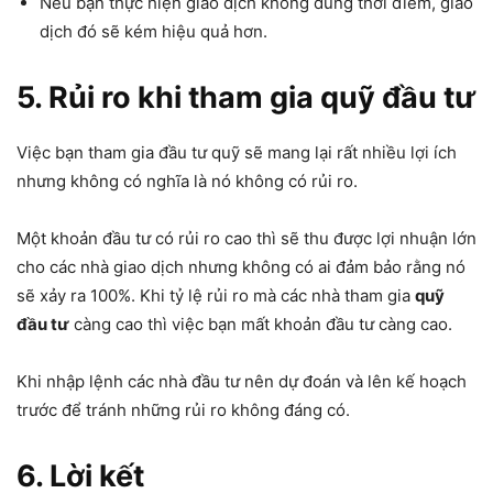
Nếu bạn thực hiện giao dịch không đúng thời điểm, giao
dịch đó sẽ kém hiệu quả hơn.
5. Rủi ro khi tham gia quỹ đầu tư
Việc bạn tham gia đầu tư quỹ sẽ mang lại rất nhiều lợi ích
nhưng không có nghĩa là nó không có rủi ro.
Một khoản đầu tư có rủi ro cao thì sẽ thu được lợi nhuận lớn
cho các nhà giao dịch nhưng không có ai đảm bảo rằng nó
sẽ xảy ra 100%. Khi tỷ lệ rủi ro mà các nhà tham gia
quỹ
đầu tư
càng cao thì việc bạn mất khoản đầu tư càng cao.
Khi nhập lệnh các nhà đầu tư nên dự đoán và lên kế hoạch
trước để tránh những rủi ro không đáng có.
6. Lời kết