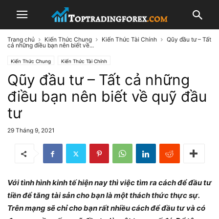
Trang chủ
Kiến Thức Chung
Kiến Thức Tài Chính
Qũy đầu tư – Tất
cả những điều bạn nên biết về...
Kiến Thức Chung
Kiến Thức Tài Chính
Qũy đầu tư – Tất cả những
điều bạn nên biết về quỹ đầu
tư
29 Tháng 9, 2021
Với tình hình kinh tế hiện nay thì việc tìm ra cách để đầu tư
tiền để tăng tài sản cho bạn là một thách thức thực sự.
Trên mạng sẽ chỉ cho bạn rất nhiều cách để đầu tư và có