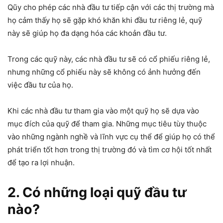
Qũy cho phép các nhà đầu tư tiếp cận với các thị trường mà
họ cảm thấy họ sẽ gặp khó khăn khi đầu tư riêng lẻ, quỹ
này sẽ giúp họ đa dạng hóa các khoản đầu tư.
Trong các quỹ này, các nhà đầu tư sẽ có cổ phiếu riêng lẻ,
nhưng những cổ phiếu này sẽ không có ảnh hưởng đến
việc đầu tư của họ.
Khi các nhà đầu tư tham gia vào một quỹ họ sẽ dựa vào
mục đích của quỹ để tham gia. Những mục tiêu tùy thuộc
vào những ngành nghề và lĩnh vực cụ thể để giúp họ có thể
phát triển tốt hơn trong thị trường đó và tìm cơ hội tốt nhất
để tạo ra lợi nhuận.
2. Có những loại quỹ đầu tư
nào?