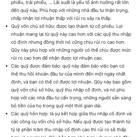
phiếu, trái phiếu, … Lãi suất là yếu tố ảnh hưởng rất lớn
đến quỹ này. Phù hợp với những nhà đầu tư thận trọng,
chấp nhận lợi nhuận thấp với rủi ro xảy ra thấp.
Quỹ vốn chủ sở hữu: được tạo thành từ cổ phiếu. Lợi
nhuận mang lại từ quỹ này cao hơn với các quỹ thu nhập
có định nhưng đồng thời nó cũng chịu rủi ro cao hơn.
Qũy này phù hợp với những người có thể chịu được mức
rủi ro cao hơn để nhận được lợi nhuận cao.
Các quỹ được đảm bảo: quỹ này đảm bảo việc bạn có
thể thu hồi khoản đầu tư của mình đến một ngày nhất
định, và bạn có thể có được lợi nhuận. Qũy này bao gồm
quỹ vốn chủ sở hữu, quỹ thu nhập cố định, và nó phù
hợp với các nhà đầu tư cẩn trọng, những người sẵn sàng
bỏ tiền của họ trong quỹ một thời gian dài.
Các quỹ hỗn hợp: là sự kết hợp giữa thu nhập cố định và
các công cụ vốn chủ sở hữu. Nếu quỹ được tạo thành từ
tỷ lệ phần trăm thu nhập cố định cao thì rủi ro sẽ thấp