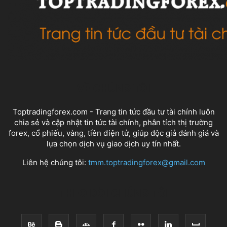
VỀ CHÚNG TÔI
Toptradingforex.com - Trang tin tức đầu tư tài chính luôn
chia sẻ và cập nhật tin tức tài chính, phân tích thị trường
forex, cổ phiếu, vàng, tiền điện tử, giúp độc giả đánh giá và
lựa chọn dịch vụ giao dịch uy tín nhất.
Liên hệ chúng tôi:
tmm.toptradingforex@gmail.com
THEO DÕI CHÚNG TÔI