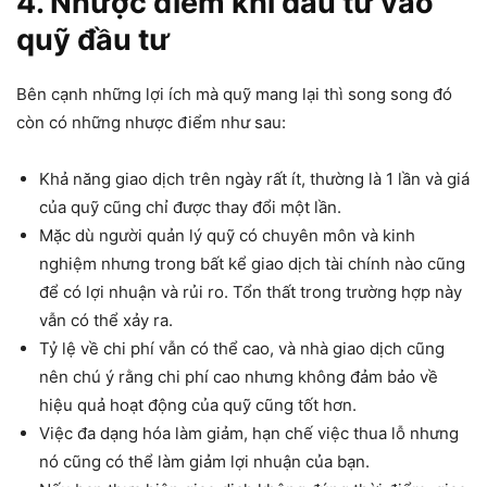
4. Nhược điểm khi đầu tư vào
quỹ đầu tư
Bên cạnh những lợi ích mà quỹ mang lại thì song song đó
còn có những nhược điểm như sau:
Khả năng giao dịch trên ngày rất ít, thường là 1 lần và giá
của quỹ cũng chỉ được thay đổi một lần.
Mặc dù người quản lý quỹ có chuyên môn và kinh
nghiệm nhưng trong bất kể giao dịch tài chính nào cũng
để có lợi nhuận và rủi ro. Tổn thất trong trường hợp này
vẫn có thể xảy ra.
Tỷ lệ về chi phí vẫn có thể cao, và nhà giao dịch cũng
nên chú ý rằng chi phí cao nhưng không đảm bảo về
hiệu quả hoạt động của quỹ cũng tốt hơn.
Việc đa dạng hóa làm giảm, hạn chế việc thua lỗ nhưng
nó cũng có thể làm giảm lợi nhuận của bạn.