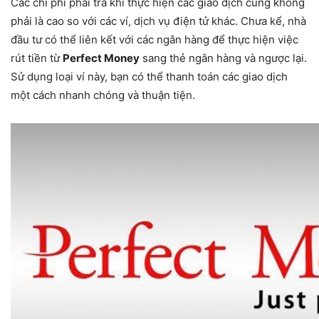
Các chi phí phải trả khi thực hiện các giao dịch cũng không
phải là cao so với các ví, dịch vụ điện tử khác. Chưa kể, nhà
đầu tư có thể liên kết với các ngân hàng để thực hiện việc
rút tiền từ
Perfect Money
sang thẻ ngân hàng và ngược lại.
Sử dụng loại ví này, bạn có thể thanh toán các giao dịch
một cách nhanh chóng và thuận tiện.