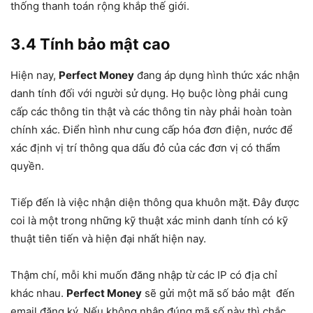
thống thanh toán rộng khắp thế giới.
3.4 Tính bảo mật cao
Hiện nay,
Perfect Money
đang áp dụng hình thức xác nhận
danh tính đối với người sử dụng. Họ buộc lòng phải cung
cấp các thông tin thật và các thông tin này phải hoàn toàn
chính xác. Điển hình như cung cấp hóa đơn điện, nước để
xác định vị trí thông qua dấu đỏ của các đơn vị có thẩm
quyền.
Tiếp đến là việc nhận diện thông qua khuôn mặt. Đây được
coi là một trong những kỹ thuật xác minh danh tính có kỹ
thuật tiên tiến và hiện đại nhất hiện nay.
Thậm chí, mỗi khi muốn đăng nhập từ các IP có địa chỉ
khác nhau.
Perfect Money
sẽ gửi một mã số bảo mật đến
email đăng ký. Nếu không nhập đúng mã số này thì chắc