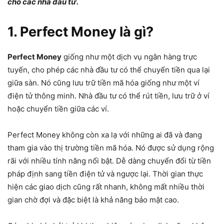
cho các nhà đầu tư.
1. Perfect Money là gì?
Perfect Money
giống như một dịch vụ ngân hàng trực
tuyến, cho phép các nhà đầu tư có thể chuyển tiền qua lại
giữa sàn. Nó cũng lưu trữ tiền mã hóa giống như một ví
điện tử thông minh. Nhà đầu tư có thể rút tiền, lưu trữ ở ví
hoặc chuyển tiền giữa các ví.
Perfect Money không còn xa lạ với những ai đã và đang
tham gia vào thị trường tiền mã hóa. Nó được sử dụng rộng
rãi với nhiều tính năng nổi bật. Dễ dàng chuyển đổi từ tiền
pháp định sang tiền điện tử và ngược lại. Thời gian thực
hiện các giao dịch cũng rất nhanh, không mất nhiều thời
gian chờ đợi và đặc biệt là khả năng bảo mật cao.