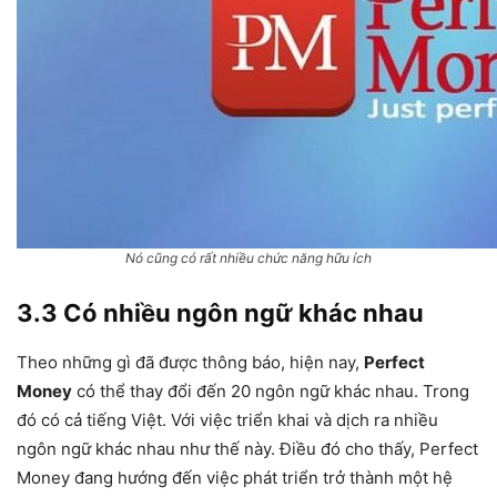
Nó cũng có rất nhiều chức năng hữu ích
3.3 Có nhiều ngôn ngữ khác nhau
Theo những gì đã được thông báo, hiện nay,
Perfect
Money
có thể thay đổi đến 20 ngôn ngữ khác nhau. Trong
đó có cả tiếng Việt. Với việc triển khai và dịch ra nhiều
ngôn ngữ khác nhau như thế này. Điều đó cho thấy, Perfect
Money đang hướng đến việc phát triển trở thành một hệ