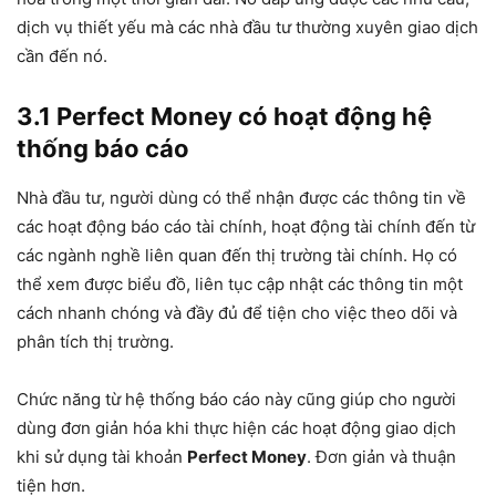
dịch vụ thiết yếu mà các nhà đầu tư thường xuyên giao dịch
cần đến nó.
3.1 Perfect Money có hoạt động hệ
thống báo cáo
Nhà đầu tư, người dùng có thể nhận được các thông tin về
các hoạt động báo cáo tài chính, hoạt động tài chính đến từ
các ngành nghề liên quan đến thị trường tài chính. Họ có
thể xem được biểu đồ, liên tục cập nhật các thông tin một
cách nhanh chóng và đầy đủ để tiện cho việc theo dõi và
phân tích thị trường.
Chức năng từ hệ thống báo cáo này cũng giúp cho người
dùng đơn giản hóa khi thực hiện các hoạt động giao dịch
khi sử dụng tài khoản
Perfect Money
. Đơn giản và thuận
tiện hơn.