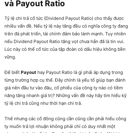
và Payout Ratio
Tỷ lệ chi trả cổ tức (Dividend Payout Ratio) cho thấy được
nhiều vấn đề. Nếu tỷ lệ này tăng đều có nghĩa công ty đang
trên đà phát triển, tài chính đảm bảo lành mạnh. Tuy nhiên
nếu Dividend Payout Ratio tăng vọt chưa hẳn đã là tin vui.
Lúc này có thể cổ tức của tập đoàn có dấu hiệu không bền
vững.
Để biết
Payout
hay Payout Ratio là gì phải áp dụng trong
từng trường hợp cụ thể. Đây chính là yếu tố giúp bạn đánh
giá nên đầu tư vào đâu, cổ phiếu của công ty nào có tiềm
năng tăng nhanh giá trị? Những vấn đề này hãy tìm hiểu kỹ
tỷ lệ chi trả cũng như thời hạn chi trả.
Thế nhưng các cổ đông cũng cần cũng cần phải hiểu công
ty muốn trả lợi nhuận không phải chỉ có duy nhất một