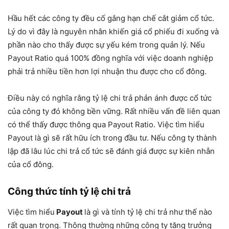
Hầu hết các công ty đều cố gắng hạn chế cắt giảm cổ tức.
Lý do vì đây là nguyên nhân khiến giá cổ phiếu đi xuống và
phần nào cho thấy được sự yếu kém trong quản lý. Nếu
Payout Ratio quá 100% đồng nghĩa với việc doanh nghiệp
phải trả nhiều tiền hơn lợi nhuận thu được cho cổ đông.
Điều này có nghĩa rằng tỷ lệ chi trả phản ánh được cổ tức
của công ty đó không bền vững. Rất nhiều vấn đề liên quan
có thể thấy được thông qua Payout Ratio. Việc tìm hiểu
Payout là gì sẽ rất hữu ích trong đầu tư. Nếu công ty thành
lập đã lâu lúc chi trả cổ tức sẽ đánh giá được sự kiên nhẫn
của cổ đông.
Công thức tính tỷ lệ chi trả
Việc tìm hiểu
Payout
là gì và tính tỷ lệ chi trả như thế nào
rất quan trọng. Thông thường những công ty tăng trưởng