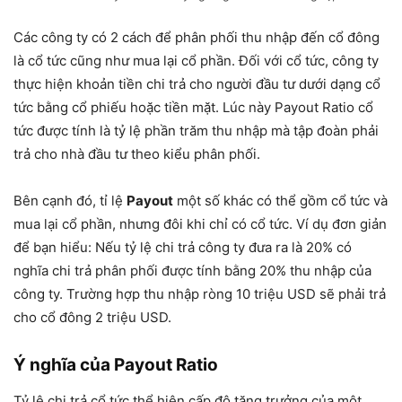
Các công ty có 2 cách để phân phối thu nhập đến cổ đông
là cổ tức cũng như mua lại cổ phần. Đối với cổ tức, công ty
thực hiện khoản tiền chi trả cho người đầu tư dưới dạng cổ
tức bằng cổ phiếu hoặc tiền mặt. Lúc này Payout Ratio cổ
tức được tính là tỷ lệ phần trăm thu nhập mà tập đoàn phải
trả cho nhà đầu tư theo kiểu phân phối.
Bên cạnh đó, tỉ lệ
Payout
một số khác có thể gồm cổ tức và
mua lại cổ phần, nhưng đôi khi chỉ có cổ tức. Ví dụ đơn giản
để bạn hiểu: Nếu tỷ lệ chi trả công ty đưa ra là 20% có
nghĩa chi trả phân phối được tính bằng 20% thu nhập của
công ty. Trường hợp thu nhập ròng 10 triệu USD sẽ phải trả
cho cổ đông 2 triệu USD.
Ý nghĩa của Payout Ratio
Tỷ lệ chi trả cổ tức thể hiện cấp độ tăng trưởng của một