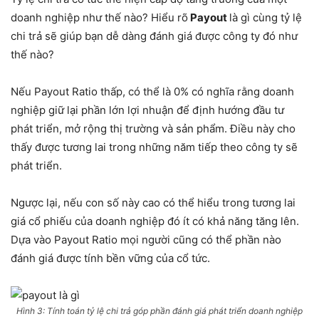
doanh nghiệp như thế nào? Hiểu rõ
Payout
là gì cùng tỷ lệ
chi trả sẽ giúp bạn dễ dàng đánh giá được công ty đó như
thế nào?
Nếu Payout Ratio thấp, có thể là 0% có nghĩa rằng doanh
nghiệp giữ lại phần lớn lợi nhuận để định hướng đầu tư
phát triển, mở rộng thị trường và sản phẩm. Điều này cho
thấy được tương lai trong những năm tiếp theo công ty sẽ
phát triển.
Ngược lại, nếu con số này cao có thể hiểu trong tương lai
giá cổ phiếu của doanh nghiệp đó ít có khả năng tăng lên.
Dựa vào Payout Ratio mọi người cũng có thể phần nào
đánh giá được tính bền vững của cổ tức.
Hình 3: Tính toán tỷ lệ chi trả góp phần đánh giá phát triển doanh nghiệp