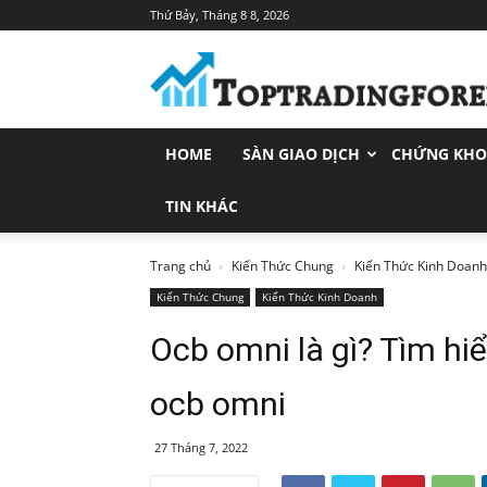
Thứ Bảy, Tháng 8 8, 2026
Toptradingforex.com
–
Trang
Tin
Tức
HOME
SÀN GIAO DỊCH
CHỨNG KH
Đầu
Tư
Tài
TIN KHÁC
Chính
Trang chủ
Kiến Thức Chung
Kiến Thức Kinh Doanh
Kiến Thức Chung
Kiến Thức Kinh Doanh
Ocb omni là gì? Tìm hi
ocb omni
27 Tháng 7, 2022