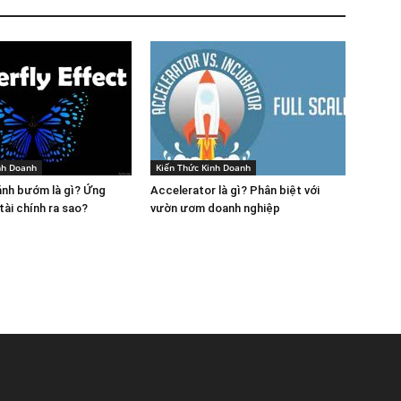
nh Doanh
Kiến Thức Kinh Doanh
ánh bướm là gì? Ứng
Accelerator là gì? Phân biệt với
tài chính ra sao?
vườn ươm doanh nghiệp
CHÚNG TÔI
T