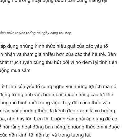
 dụng nó trong hoạt động buôn bán cũng mang lại
ình thức truyền thống đã ngày càng thu hẹp
c áp dụng những hình thức hiệu quả của các yếu tố
 nhận và tham gia nhiều hơn của các thế hệ trẻ. Bên
hất trực tuyến cũng thu hút bởi vì nó đem lại tính tiện
t động mua sắm.
hát triển của yếu tố công nghệ với những lợi ích mà nó
động trong lĩnh vực buôn bán muốn nâng cao lợi thế
hững mô hình mới trong việc thay đổi cách thức vận
ôn bán với phương thức đa kênh được xem là xu hướng
a, nhỏ hay lớn trên thị trường cần phải áp dụng để có
hể nói rằng hoạt động bán hàng, phương thức omni được
ủa nền kinh tế hiện tại và trong tương lai.