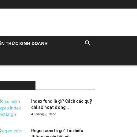
ẾN THỨC KINH DOANH
MOST POPULAR
Index fund là gì? Cách các quỹ
chỉ số hoạt động...
4 Tháng 7, 2022
Regen coin là gì? Tìm hiểu
thông tin chi tiết về...