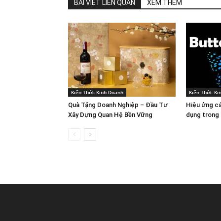
BÀI VIẾT LIÊN QUAN
XEM THÊM
Kiến Thức Kinh Doanh
Kiến Thức Ki
Quà Tặng Doanh Nghiệp – Đầu Tư
Hiệu ứng c
Xây Dựng Quan Hệ Bền Vững
dụng trong 
VỀ 