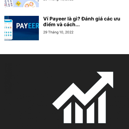
Ví Payeer là gì? Đánh giá các ưu
điểm và cách...
29 Tháng 10, 2022