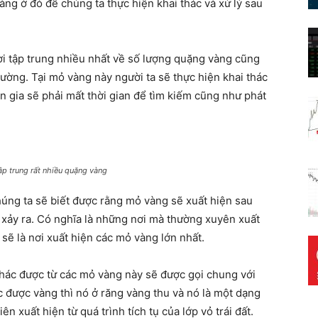
àng ở đó để chúng ta thực hiện khai thác và xử lý sau
ơi tập trung nhiều nhất về số lượng quặng vàng cũng
rường. Tại mỏ vàng này người ta sẽ thực hiện khai thác
n gia sẽ phải mất thời gian để tìm kiếm cũng như phát
ập trung rất nhiều quặng vàng
húng ta sẽ biết được rằng mỏ vàng sẽ xuất hiện sau
 xảy ra. Có nghĩa là những nơi mà thường xuyên xuất
sẽ là nơi xuất hiện các mỏ vàng lớn nhất.
hác được từ các mỏ vàng này sẽ được gọi chung với
ác được vàng thì nó ở răng vàng thu và nó là một dạng
n xuất hiện từ quá trình tích tụ của lớp vỏ trái đất.