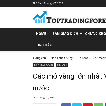
Thứ Sáu, Tháng 8 7, 2026
Toptradingforex.com
–
Trang
Tin
Tức
HOME
SÀN GIAO DỊCH
CHỨNG KH
Đầu
Tư
Tài
TIN KHÁC
Chính
Trang chủ
Kiến Thức Chung
Tin Khác
Các mỏ và
Kiến Thức Chung
Tin Khác
Các mỏ vàng lớn nhất 
nước
26 Tháng 10, 2022