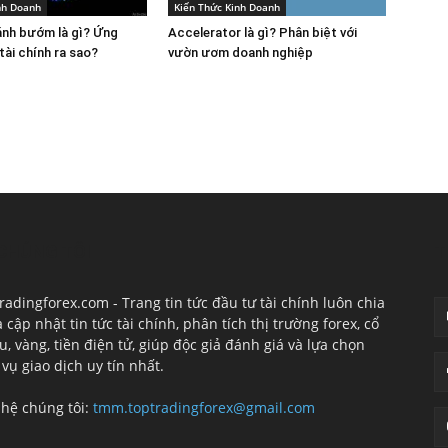
nh Doanh
Kiến Thức Kinh Doanh
ánh bướm là gì? Ứng
Accelerator là gì? Phân biệt với
tài chính ra sao?
vườn ươm doanh nghiệp
CHÚNG TÔI
T
radingforex.com - Trang tin tức đầu tư tài chính luôn chia
à cập nhật tin tức tài chính, phân tích thị trường forex, cổ
u, vàng, tiền điện tử, giúp độc giả đánh giá và lựa chọn
 vụ giao dịch uy tín nhất.
 hệ chúng tôi:
tmm.toptradingforex@gmail.com