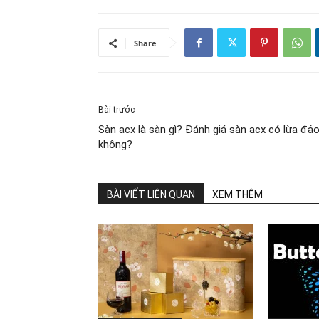
Share
Bài trước
Sàn acx là sàn gì? Đánh giá sàn acx có lừa đả
không?
BÀI VIẾT LIÊN QUAN
XEM THÊM