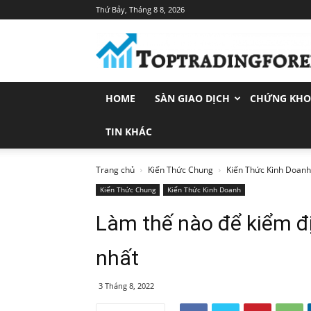
Thứ Bảy, Tháng 8 8, 2026
Toptradingforex.com
–
Trang
Tin
Tức
HOME
SÀN GIAO DỊCH
CHỨNG KH
Đầu
Tư
Tài
TIN KHÁC
Chính
Trang chủ
Kiến Thức Chung
Kiến Thức Kinh Doanh
Kiến Thức Chung
Kiến Thức Kinh Doanh
Làm thế nào để kiểm đị
nhất
3 Tháng 8, 2022