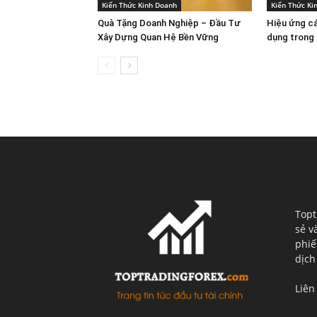
Kiến Thức Kinh Doanh
Kiến Thức Ki
Quà Tặng Doanh Nghiệp – Đầu Tư
Hiệu ứng c
Xây Dựng Quan Hệ Bền Vững
dụng trong 
VỀ 
Topt
sẻ v
phiế
dịch
Liên