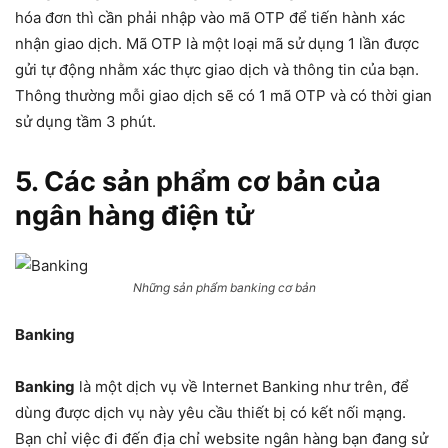
hóa đơn thì cần phải nhập vào mã OTP để tiến hành xác
nhận giao dịch. Mã OTP là một loại mã sử dụng 1 lần được
gửi tự động nhằm xác thực giao dịch và thông tin của bạn.
Thông thường mỗi giao dịch sẽ có 1 mã OTP và có thời gian
sử dụng tầm 3 phút.
5. Các sản phẩm cơ bản của
ngân hàng điện tử
Những sản phẩm banking cơ bản
Banking
Banking
là một dịch vụ về Internet Banking như trên, để
dùng được dịch vụ này yêu cầu thiết bị có kết nối mạng.
Bạn chỉ việc đi đến địa chỉ website ngân hàng bạn đang sử