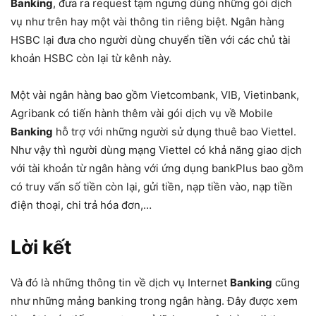
Banking
, đưa ra request tạm ngưng dùng những gói dịch
vụ như trên hay một vài thông tin riêng biệt. Ngân hàng
HSBC lại đưa cho người dùng chuyển tiền với các chủ tài
khoản HSBC còn lại từ kênh này.
Một vài ngân hàng bao gồm Vietcombank, VIB, Vietinbank,
Agribank có tiến hành thêm vài gói dịch vụ về Mobile
Banking
hỗ trợ với những người sử dụng thuê bao Viettel.
Như vậy thì người dùng mạng Viettel có khả năng giao dịch
với tài khoản từ ngân hàng với ứng dụng bankPlus bao gồm
có truy vấn số tiền còn lại, gửi tiền, nạp tiền vào, nạp tiền
điện thoại, chi trả hóa đơn,…
Lời kết
Và đó là những thông tin về dịch vụ Internet
Banking
cũng
như những mảng banking trong ngân hàng. Đây được xem