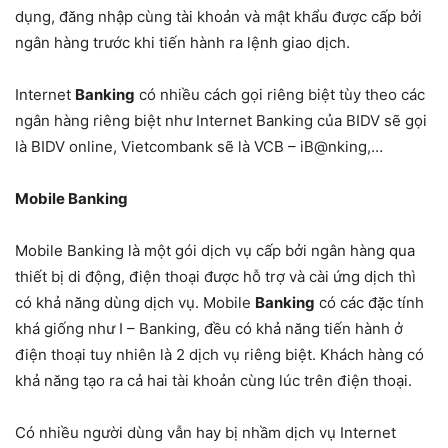
dụng, đăng nhập cùng tài khoản và mật khẩu được cấp bởi
ngân hàng trước khi tiến hành ra lệnh giao dịch.
Internet
Banking
có nhiều cách gọi riêng biệt tùy theo các
ngân hàng riêng biệt như Internet Banking của BIDV sẽ gọi
là BIDV online, Vietcombank sẽ là VCB – iB@nking,…
Mobile Banking
Mobile Banking là một gói dịch vụ cấp bởi ngân hàng qua
thiết bị di động, điện thoại được hỗ trợ và cài ứng dịch thì
có khả năng dùng dịch vụ. Mobile
Banking
có các đặc tính
khá giống như I – Banking, đều có khả năng tiến hành ở
điện thoại tuy nhiên là 2 dịch vụ riêng biệt. Khách hàng có
khả năng tạo ra cả hai tài khoản cùng lúc trên điện thoại.
Có nhiều người dùng vẫn hay bị nhầm dịch vụ Internet