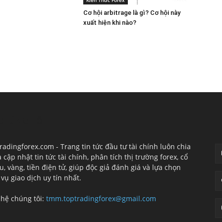
Kiến Thức Forex
Cơ hội arbitrage là gì? Cơ hội này
xuất hiện khi nào?
CHÚNG TÔI
T
radingforex.com - Trang tin tức đầu tư tài chính luôn chia
à cập nhật tin tức tài chính, phân tích thị trường forex, cổ
u, vàng, tiền điện tử, giúp độc giả đánh giá và lựa chọn
 vụ giao dịch uy tín nhất.
 hệ chúng tôi:
tmm.toptradingforex@gmail.com