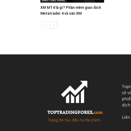
Kiến Thức Forex
XM MT4 là gì? Phần mềm giao dịch
Metatrader 4 và sàn XM
VỀ 
Topt
sẻ v
phiế
dịch
Liên