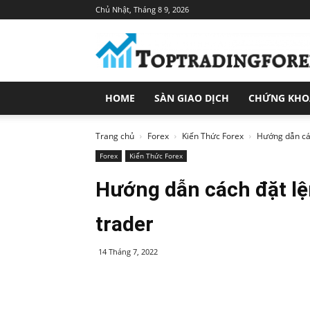
Chủ Nhật, Tháng 8 9, 2026
Toptradingforex.com
–
Trang
Tin
Tức
HOME
SÀN GIAO DỊCH
CHỨNG KH
Đầu
Tư
Tài
Trang chủ
Forex
Kiến Thức Forex
Hướng dẫn các
Chính
Forex
Kiến Thức Forex
Hướng dẫn cách đặt lệ
trader
14 Tháng 7, 2022
Share