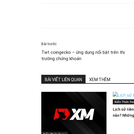
Share
Bài trước
Twt coingecko – ứng dụng nổi bật trên thị
trường chứng khoán
BÀI VIẾT LIÊN QUAN
XEM THÊM
Kiến Thức Fo
Lịch sử tiề
nào? Những